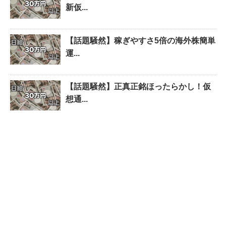
新仮...
【話題騒然】稼ぎやすさ5倍の海外株簡単
運...
【話題騒然】正真正銘ほったらかし！仮
想通...