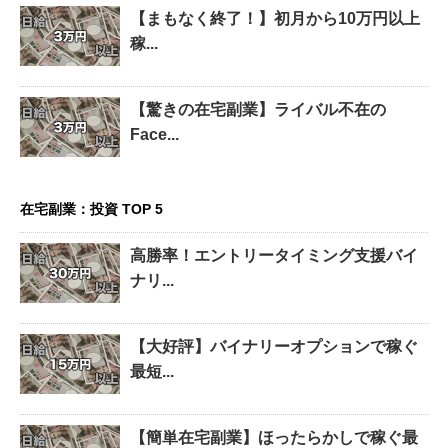
【まもなく終了！】初月から10万円以上
稼...
【驚きの在宅副業】ライバル不在の
Face...
在宅副業：投資 TOP 5
高勝率！エントリータイミング支援バイ
ナリ...
【大好評】バイナリーオプションで稼ぐ
最短...
【簡単在宅副業】ほったらかしで稼ぐ最