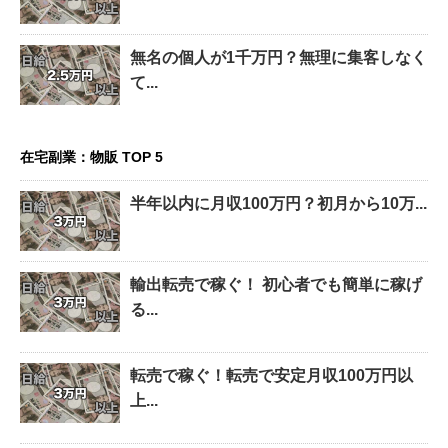
無名の個人が1千万円？無理に集客しなく
て...
在宅副業：物販 TOP 5
半年以内に月収100万円？初月から10万...
輸出転売で稼ぐ！ 初心者でも簡単に稼げ
る...
転売で稼ぐ！転売で安定月収100万円以
上...