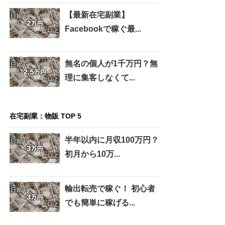
【最新在宅副業】
Facebookで稼ぐ最...
無名の個人が1千万円？無
理に集客しなくて...
在宅副業：物販 TOP 5
半年以内に月収100万円？
初月から10万...
輸出転売で稼ぐ！ 初心者
でも簡単に稼げる...