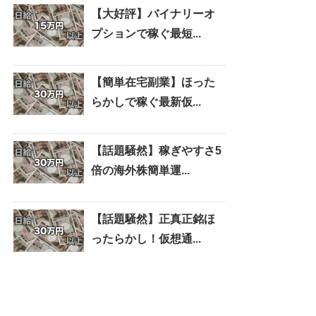
【大好評】バイナリーオ
プションで稼ぐ最短...
【簡単在宅副業】ほった
らかしで稼ぐ最新仮...
【話題騒然】稼ぎやすさ5
倍の海外株簡単運...
【話題騒然】正真正銘ほ
ったらかし！仮想通...