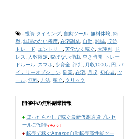
-
投資
タイミング
,
自動ツール
,
無料体験
,
簡
単
,
無理のない程度
,
在宅副業
,
自動
,
雑誌
,
収益
,
トレード
,
エントリー
,
苦労なく稼ぐ
,
大評判
,
ド
レス
,
人数限定
,
稼げない理由
,
空き時間
,
トレー
ドルール
,
スマホ
,
少資金
,
評判
,
月収1000万円
,
バ
イナリーオプション
,
副業
,
在宅
,
月収
,
初心者
,
ツ
ール
,
無料
,
方法
,
稼ぐ
,
クリック
開催中の無料副業情報
●
ほったらかしで稼ぐ最新仮想通貨プレセ
ールご招待
イチオシ！
●
転売で稼ぐAmazon自動転売高性能ツー