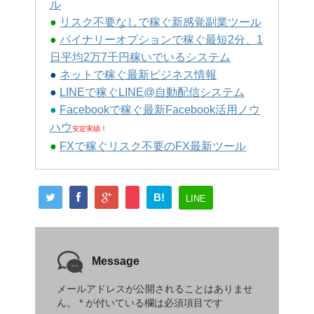
ル
●
リスク不要なしで稼ぐ新感覚副業ツール
●
バイナリーオプションで稼ぐ最短2分、1
日平均2万7千円稼いでいるシステム
●
ネットで稼ぐ最新ビジネス情報
●
LINEで稼ぐLINE@自動配信システム
●
Facebookで稼ぐ最新Facebook活用ノウ
ハウ
安定実績！
●
FXで稼ぐリスク不要のFX最新ツール
B!
LINE
Message
メールアドレスが公開されることはありませ
ん。
*
が付いている欄は必須項目です