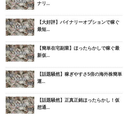
ナリ...
【大好評】バイナリーオプションで稼ぐ
最短...
【簡単在宅副業】ほったらかしで稼ぐ最
新仮...
【話題騒然】稼ぎやすさ5倍の海外株簡単
運...
【話題騒然】正真正銘ほったらかし！仮
想通...