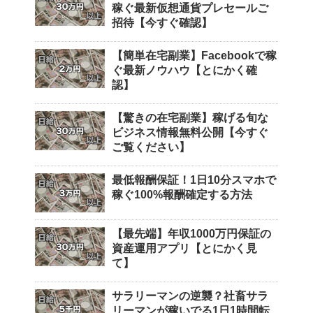
稼ぐ最新仮想通貨プレセールご
招待【今すぐ確認】
【簡単在宅副業】Facebookで稼
ぐ最新ノウハウ【とにかく確
認】
【驚きの在宅副業】稼げる旬な
ビジネス情報無料公開【今すぐ
ご覧ください】
最低報酬保証！1日10分スマホで
稼ぐ100%報酬確定する方法
【最先端】年収1000万円保証の
資産運用アプリ【とにかく見
て】
サラリーマンの逆襲？社畜サラ
リーマンが稼いでる1日1時間転