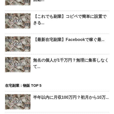
【これでも副業】コピペで簡単に設置で
きる...
【最新在宅副業】Facebookで稼ぐ最...
無名の個人が1千万円？無理に集客しなく
て...
在宅副業：物販 TOP 5
半年以内に月収100万円？初月から10万...