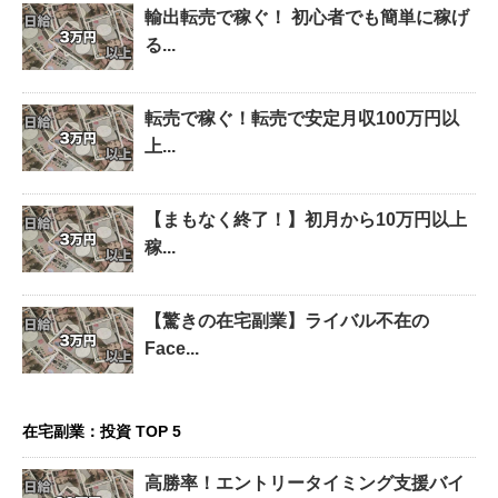
輸出転売で稼ぐ！ 初心者でも簡単に稼げ
る...
転売で稼ぐ！転売で安定月収100万円以
上...
【まもなく終了！】初月から10万円以上
稼...
【驚きの在宅副業】ライバル不在の
Face...
在宅副業：投資 TOP 5
高勝率！エントリータイミング支援バイ