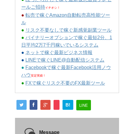
ールご招待
イチオシ！
●
転売で稼ぐAmazon自動転売高性能ツー
ル
●
リスク不要なしで稼ぐ新感覚副業ツール
●
バイナリーオプションで稼ぐ最短2分、1
日平均2万7千円稼いでいるシステム
●
ネットで稼ぐ最新ビジネス情報
●
LINEで稼ぐLINE@自動配信システム
●
Facebookで稼ぐ最新Facebook活用ノウ
ハウ
安定実績！
●
FXで稼ぐリスク不要のFX最新ツール
B!
LINE
Message