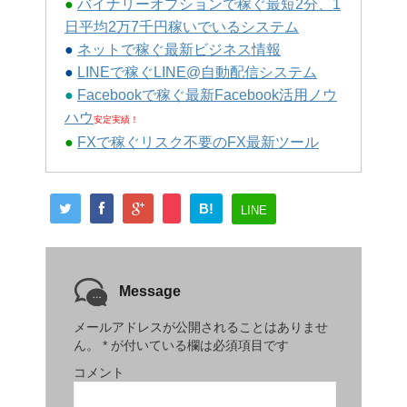
●
バイナリーオプションで稼ぐ最短2分、1
日平均2万7千円稼いでいるシステム
●
ネットで稼ぐ最新ビジネス情報
●
LINEで稼ぐLINE@自動配信システム
●
Facebookで稼ぐ最新Facebook活用ノウ
ハウ
安定実績！
●
FXで稼ぐリスク不要のFX最新ツール
B!
LINE
Message
メールアドレスが公開されることはありませ
ん。
*
が付いている欄は必須項目です
コメント