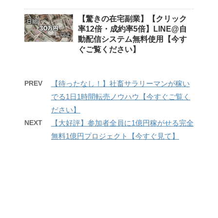
【驚きの在宅副業】【クリック
率12倍・成約率5倍】LINE@自
動配信システム無料使用【今す
ぐご覧ください】
PREV
【待ったなし！】社畜サラリーマンが稼い
でる1日1時間転売ノウハウ【今すぐご覧く
ださい】
NEXT
【大好評】参加者全員に1億円稼がせる完全
無料1億円プロジェクト【今すぐ見て】