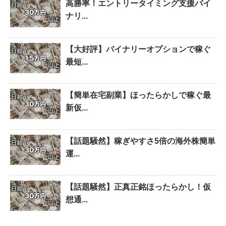
高勝率！エントリータイミング支援バイ
ナリ...
【大好評】バイナリーオプションで稼ぐ
最短...
【簡単在宅副業】ほったらかしで稼ぐ最
新仮...
【話題騒然】稼ぎやすさ5倍の海外株簡単
運...
【話題騒然】正真正銘ほったらかし！仮
想通...