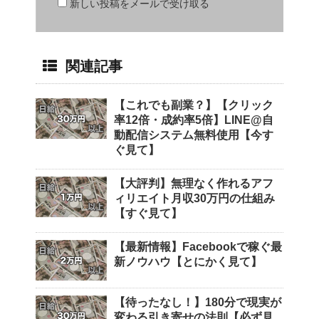
新しい投稿をメールで受け取る
関連記事
【これでも副業？】【クリック
率12倍・成約率5倍】LINE@自
動配信システム無料使用【今す
ぐ見て】
【大評判】無理なく作れるアフ
ィリエイト月収30万円の仕組み
【すぐ見て】
【最新情報】Facebookで稼ぐ最
新ノウハウ【とにかく見て】
【待ったなし！】180分で現実が
変わる引き寄せの法則【必ず見