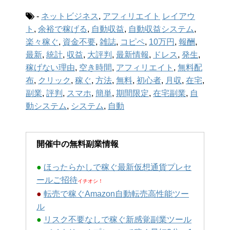
-
ネットビジネス
,
アフィリエイト
レイアウ
ト
,
余裕で稼げる
,
自動収益
,
自動収益システム
,
楽々稼ぐ
,
資金不要
,
雑誌
,
コピペ
,
10万円
,
報酬
,
最新
,
統計
,
収益
,
大評判
,
最新情報
,
ドレス
,
発生
,
稼げない理由
,
空き時間
,
アフィリエイト
,
無料配
布
,
クリック
,
稼ぐ
,
方法
,
無料
,
初心者
,
月収
,
在宅
,
副業
,
評判
,
スマホ
,
簡単
,
期間限定
,
在宅副業
,
自
動システム
,
システム
,
自動
開催中の無料副業情報
●
ほったらかしで稼ぐ最新仮想通貨プレセ
ールご招待
イチオシ！
●
転売で稼ぐAmazon自動転売高性能ツー
ル
●
リスク不要なしで稼ぐ新感覚副業ツール