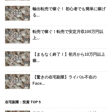
輸出転売で稼ぐ！ 初心者でも簡単に稼げ
る...
転売で稼ぐ！転売で安定月収100万円以
上...
【まもなく終了！】初月から10万円以上
稼...
【驚きの在宅副業】ライバル不在の
Face...
在宅副業：投資 TOP 5