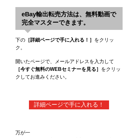
eBay輸出転売方法は、無料動画で
完全マスターできます。
下の
［詳細ページで手に入れる！］
をクリッ
ク。
開いたページで、メールアドレスを入力して
［今すぐ無料のWEBセミナーを見る］
をクリッ
クしてお進みください。
詳細ページで手に入れる！
万が一