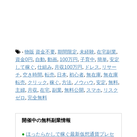
-
物販
資金不要
,
期間限定
,
未経験
,
在宅副業
,
資金0円
,
自動
,
動画
,
100万円
,
子育中
,
簡単
,
安定
して稼ぐ
,
仕組み
,
月収100万円
,
ドレス
,
リサー
チ
,
空き時間
,
転売
,
日本
,
初心者
,
無在庫
,
無在庫
転売
,
クリック
,
稼ぐ
,
方法
,
ノウハウ
,
安定
,
無料
,
主婦
,
月収
,
在宅
,
副業
,
無料公開
,
スマホ
,
リスク
ゼロ
,
完全無料
開催中の無料副業情報
●
ほったらかしで稼ぐ最新仮想通貨プレセ