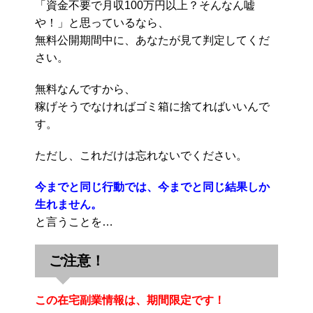
「資金不要で月収100万円以上？そんなん嘘
や！」と思っているなら、
無料公開期間中に、あなたが見て判定してくだ
さい。
無料なんですから、
稼げそうでなければゴミ箱に捨てればいいんで
す。
ただし、これだけは忘れないでください。
今までと同じ行動では、今までと同じ結果しか
生れません。
と言うことを…
ご注意！
この在宅副業情報は、期間限定です！