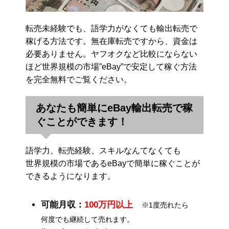
転売未経験でも、語学力がなくても輸出転売で
稼げる方法です。無在庫転売ですから、資金は
必要ありません。ヤフオクなど比較にならない
ほど世界規模の市場”eBay”で安定して稼ぐ方法
を完全無料でご覧ください。
あなたも簡単にeBay輸出転売で稼
ぐことができます！
語学力、転売経験、スキルなんてなくても
世界規模の市場であるeBayで簡単に稼ぐことが
できるようになります。
可能月収：
100万円以上
※1度売れたら
何度でも継続して売れます。