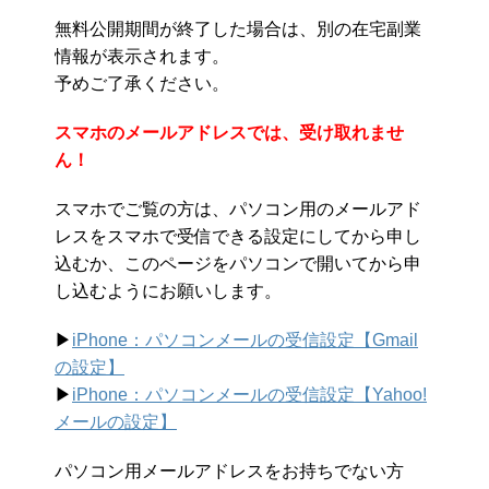
無料公開期間が終了した場合は、別の在宅副業
情報が表示されます。
予めご了承ください。
スマホのメールアドレスでは、受け取れませ
ん！
スマホでご覧の方は、パソコン用のメールアド
レスをスマホで受信できる設定にしてから申し
込むか、このページをパソコンで開いてから申
し込むようにお願いします。
▶︎
iPhone：パソコンメールの受信設定【Gmail
の設定】
▶︎
iPhone：パソコンメールの受信設定【Yahoo!
メールの設定】
パソコン用メールアドレスをお持ちでない方