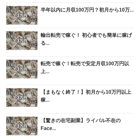
半年以内に月収100万円？初月から10万...
輸出転売で稼ぐ！ 初心者でも簡単に稼げ
る...
転売で稼ぐ！転売で安定月収100万円以
上...
【まもなく終了！】初月から10万円以上
稼...
【驚きの在宅副業】ライバル不在の
Face...