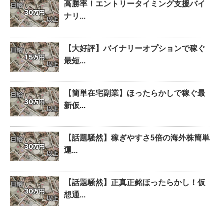
高勝率！エントリータイミング支援バイ
ナリ...
【大好評】バイナリーオプションで稼ぐ
最短...
【簡単在宅副業】ほったらかしで稼ぐ最
新仮...
【話題騒然】稼ぎやすさ5倍の海外株簡単
運...
【話題騒然】正真正銘ほったらかし！仮
想通...