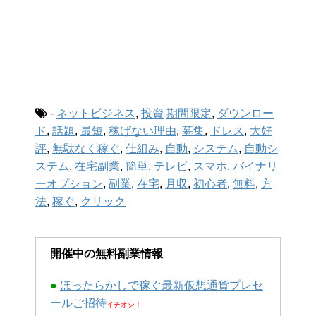
-
ネットビジネス
,
投資
期間限定
,
ダウンロー
ド
,
話題
,
最短
,
稼げない理由
,
募集
,
ドレス
,
大好
評
,
無駄なく稼ぐ
,
仕組み
,
自動
,
システム
,
自動シ
ステム
,
在宅副業
,
簡単
,
テレビ
,
スマホ
,
バイナリ
ーオプション
,
副業
,
在宅
,
月収
,
初心者
,
無料
,
方
法
,
稼ぐ
,
クリック
開催中の無料副業情報
●
ほったらかしで稼ぐ最新仮想通貨プレセ
ールご招待
イチオシ！