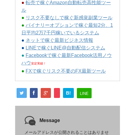
●
転売で稼ぐAmazon自動転売高性能ツー
ル
●
リスク不要なしで稼ぐ新感覚副業ツール
●
バイナリーオプションで稼ぐ最短2分、1
日平均2万7千円稼いでいるシステム
●
ネットで稼ぐ最新ビジネス情報
●
LINEで稼ぐLINE@自動配信システム
●
Facebookで稼ぐ最新Facebook活用ノウ
ハウ
安定実績！
●
FXで稼ぐリスク不要のFX最新ツール
B!
LINE
Message
メールアドレスが公開されることはありませ