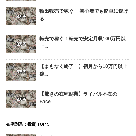
輸出転売で稼ぐ！ 初心者でも簡単に稼げ
る...
転売で稼ぐ！転売で安定月収100万円以
上...
【まもなく終了！】初月から10万円以上
稼...
【驚きの在宅副業】ライバル不在の
Face...
在宅副業：投資 TOP 5