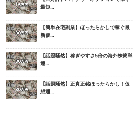
最短...
【簡単在宅副業】ほったらかしで稼ぐ最
新仮...
【話題騒然】稼ぎやすさ5倍の海外株簡単
運...
【話題騒然】正真正銘ほったらかし！仮
想通...