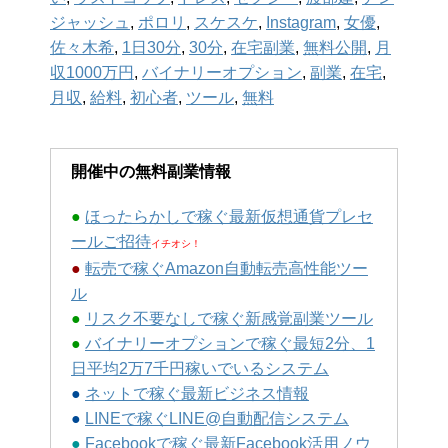
ジャッシュ
,
ポロリ
,
スケスケ
,
Instagram
,
女優
,
佐々木希
,
1日30分
,
30分
,
在宅副業
,
無料公開
,
月
収1000万円
,
バイナリーオプション
,
副業
,
在宅
,
月収
,
給料
,
初心者
,
ツール
,
無料
開催中の無料副業情報
●
ほったらかしで稼ぐ最新仮想通貨プレセ
ールご招待
イチオシ！
●
転売で稼ぐAmazon自動転売高性能ツー
ル
●
リスク不要なしで稼ぐ新感覚副業ツール
●
バイナリーオプションで稼ぐ最短2分、1
日平均2万7千円稼いでいるシステム
●
ネットで稼ぐ最新ビジネス情報
●
LINEで稼ぐLINE@自動配信システム
●
Facebookで稼ぐ最新Facebook活用ノウ