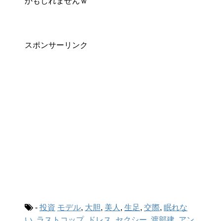
かもしれませんｗ
スポンサーリンク
-
投資
モデル
,
大胆
,
美人
,
生足
,
交際
,
眠れな
い
,
ラストコップ
,
ドレス
,
セクシー
,
渡部建
,
アン