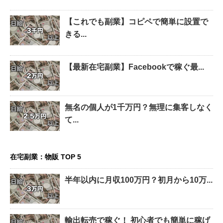
【これでも副業】コピペで簡単に設置で
きる...
【最新在宅副業】Facebookで稼ぐ最...
無名の個人が1千万円？無理に集客しなく
て...
在宅副業：物販 TOP 5
半年以内に月収100万円？初月から10万...
輸出転売で稼ぐ！ 初心者でも簡単に稼げ