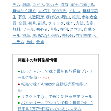
テム
,
雑誌
,
コピペ
,
10万円
,
収益
,
確実に稼げる
,
無理なく稼ぐ
,
大好評
,
100万円
,
ドレス
,
無料受講
生
,
募集
,
人数限定
,
稼げない理由
,
転売
,
参加者全
員
,
全員
,
初月
,
副業
,
クリック
,
稼ぐ
,
方法
,
安定
,
無料
,
ツール
,
初心者
,
月収
,
在宅
,
スマホ
,
自動ツ
ール
,
簡単
,
無理のない程度
,
未経験
,
在宅副業
,
シ
ステム
,
自動
,
最新
開催中の無料副業情報
●
ほったらかしで稼ぐ最新仮想通貨プレセ
ールご招待
イチオシ！
●
転売で稼ぐAmazon自動転売高性能ツー
ル
●
リスク不要なしで稼ぐ新感覚副業ツール
●
バイナリーオプションで稼ぐ最短2分、1
日平均2万7千円稼いでいるシステム