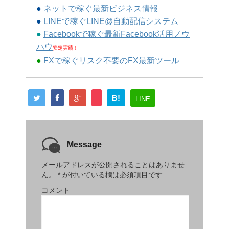
●
ネットで稼ぐ最新ビジネス情報
●
LINEで稼ぐLINE@自動配信システム
●
Facebookで稼ぐ最新Facebook活用ノウ
ハウ
安定実績！
●
FXで稼ぐリスク不要のFX最新ツール
B!
LINE
Message
メールアドレスが公開されることはありませ
ん。
*
が付いている欄は必須項目です
コメント