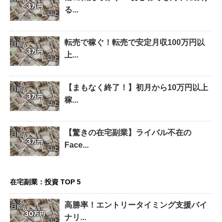
る...
転売で稼ぐ！転売で安定月収100万円以
上...
【まもなく終了！】初月から10万円以上
稼...
【驚きの在宅副業】ライバル不在の
Face...
在宅副業：投資 TOP 5
高勝率！エントリータイミング支援バイ
ナリ...