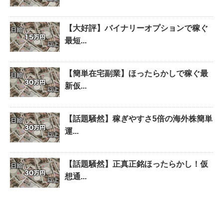
【大好評】バイナリーオプションで稼ぐ
最短...
【簡単在宅副業】ほったらかしで稼ぐ最
新仮...
【話題騒然】稼ぎやすさ5倍の海外株簡単
運...
【話題騒然】正真正銘ほったらかし！仮
想通...