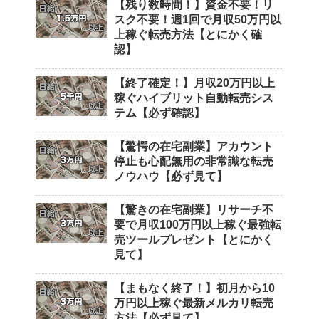
【残り数時間！】資金不要！リ
スク不要！週1回で月収50万円以
上稼ぐ転売方法【とにかく確
認】
【終了確定！】月収20万円以上
稼ぐハイブリット自動転売シス
テム【必ず確認】
【驚愕の在宅副業】アカウント
停止も心配無用の非常識な転売
ノウハウ【必ず見て】
【驚きの在宅副業】リサーチ不
要で月収100万円以上稼ぐ最強転
売ツールプレゼント【とにかく
見て】
【まもなく終了！】初月から10
万円以上稼ぐ最新メルカリ転売
方法【必ず見て】