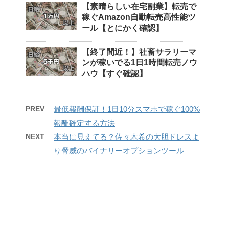
【素晴らしい在宅副業】転売で
稼ぐAmazon自動転売高性能ツ
ール【とにかく確認】
【終了間近！】社畜サラリーマ
ンが稼いでる1日1時間転売ノウ
ハウ【すぐ確認】
PREV
最低報酬保証！1日10分スマホで稼ぐ100%
報酬確定する方法
NEXT
本当に見えてる？佐々木希の大胆ドレスよ
り脅威のバイナリーオプションツール