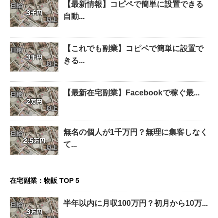
【最新情報】コピペで簡単に設置できる
自動...
【これでも副業】コピペで簡単に設置で
きる...
【最新在宅副業】Facebookで稼ぐ最...
無名の個人が1千万円？無理に集客しなく
て...
在宅副業：物販 TOP 5
半年以内に月収100万円？初月から10万...