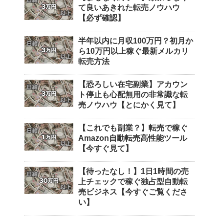
て良いあきれた転売ノウハウ
【必ず確認】
半年以内に月収100万円？初月か
ら10万円以上稼ぐ最新メルカリ
転売方法
【恐ろしい在宅副業】アカウン
ト停止も心配無用の非常識な転
売ノウハウ【とにかく見て】
【これでも副業？】転売で稼ぐ
Amazon自動転売高性能ツール
【今すぐ見て】
【待ったなし！】1日1時間の売
上チェックで稼ぐ独占型自動転
売ビジネス【今すぐご覧くださ
い】