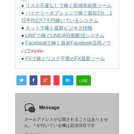
●
リスク不要なしで稼ぐ新感覚副業ツール
●
バイナリーオプションで稼ぐ最短2分、1
日平均2万7千円稼いでいるシステム
●
ネットで稼ぐ最新ビジネス情報
●
LINEで稼ぐLINE@自動配信システム
●
Facebookで稼ぐ最新Facebook活用ノウ
ハウ
安定実績！
●
FXで稼ぐリスク不要のFX最新ツール
B!
LINE
Message
メールアドレスが公開されることはありませ
ん。
*
が付いている欄は必須項目です