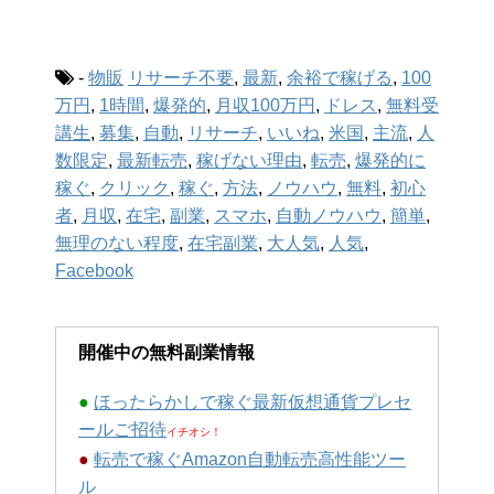
-
物販
リサーチ不要
,
最新
,
余裕で稼げる
,
100
万円
,
1時間
,
爆発的
,
月収100万円
,
ドレス
,
無料受
講生
,
募集
,
自動
,
リサーチ
,
いいね
,
米国
,
主流
,
人
数限定
,
最新転売
,
稼げない理由
,
転売
,
爆発的に
稼ぐ
,
クリック
,
稼ぐ
,
方法
,
ノウハウ
,
無料
,
初心
者
,
月収
,
在宅
,
副業
,
スマホ
,
自動ノウハウ
,
簡単
,
無理のない程度
,
在宅副業
,
大人気
,
人気
,
Facebook
開催中の無料副業情報
●
ほったらかしで稼ぐ最新仮想通貨プレセ
ールご招待
イチオシ！
●
転売で稼ぐAmazon自動転売高性能ツー
ル