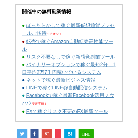
開催中の無料副業情報
●
ほったらかしで稼ぐ最新仮想通貨プレセ
ールご招待
イチオシ！
●
転売で稼ぐAmazon自動転売高性能ツー
ル
●
リスク不要なしで稼ぐ新感覚副業ツール
●
バイナリーオプションで稼ぐ最短2分、1
日平均2万7千円稼いでいるシステム
●
ネットで稼ぐ最新ビジネス情報
●
LINEで稼ぐLINE@自動配信システム
●
Facebookで稼ぐ最新Facebook活用ノウ
ハウ
安定実績！
●
FXで稼ぐリスク不要のFX最新ツール
B!
LINE