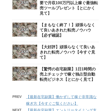
要で月収100万円以上稼ぐ最強転
売ツールプレゼント【とにかく
見て】
【まもなく終了！】頑張らなく
て良いあきれた転売ノウハウ
【必ず確認】
【大好評】頑張らなくて良いあ
きれた転売ノウハウ【今すぐ見
て】
【驚愕の在宅副業】1日1時間の
売上チェックで稼ぐ独占型自動
転売ビジネス【とにかく見て】
PREV
【最新在宅副業】働かずして稼ぐ非常識な
稼ぎ方【今すぐご覧ください】
NEXT
【最新在宅副業】エントリータイミング支