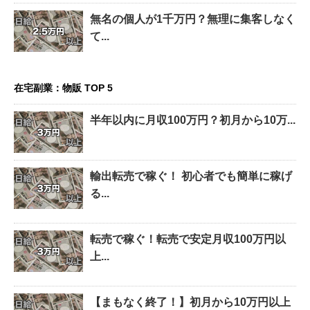
無名の個人が1千万円？無理に集客しなく
て...
在宅副業：物販 TOP 5
半年以内に月収100万円？初月から10万...
輸出転売で稼ぐ！ 初心者でも簡単に稼げ
る...
転売で稼ぐ！転売で安定月収100万円以
上...
【まもなく終了！】初月から10万円以上