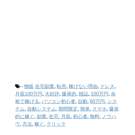
-
物販
在宅副業
,
転売
,
稼げない理由
,
ドレス
,
月収100万円
,
大好評
,
爆発的
,
雑誌
,
100万円
,
余
裕で稼げる
,
パソコン初心者
,
自動
,
60万円
,
シス
テム
,
自動システム
,
期間限定
,
簡単
,
スマホ
,
爆発
的に稼ぐ
,
副業
,
在宅
,
月収
,
初心者
,
無料
,
ノウハ
ウ
,
方法
,
稼ぐ
,
クリック