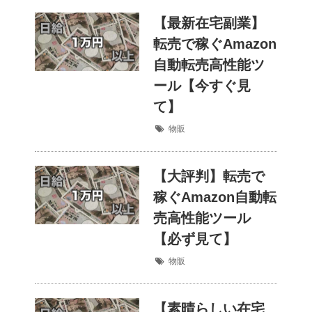
【最新在宅副業】
転売で稼ぐAmazon
自動転売高性能ツ
ール【今すぐ見
て】
物販
【大評判】転売で
稼ぐAmazon自動転
売高性能ツール
【必ず見て】
物販
【素晴らしい在宅