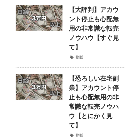
【大評判】アカウ
ント停止も心配無
用の非常識な転売
ノウハウ【すぐ見
て】
物販
【恐ろしい在宅副
業】アカウント停
止も心配無用の非
常識な転売ノウハ
ウ【とにかく見
て】
物販