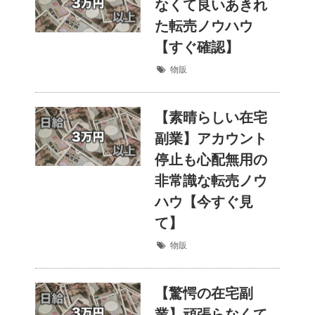
なくて良いあきれ
た転売ノウハウ
【すぐ確認】
物販
【素晴らしい在宅
副業】アカウント
停止も心配無用の
非常識な転売ノウ
ハウ【今すぐ見
て】
物販
【驚愕の在宅副
業】頑張らなくて