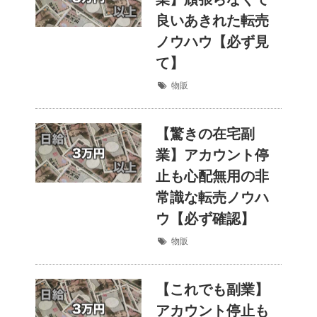
良いあきれた転売
ノウハウ【必ず見
て】
物販
【驚きの在宅副
業】アカウント停
止も心配無用の非
常識な転売ノウハ
ウ【必ず確認】
物販
【これでも副業】
アカウント停止も