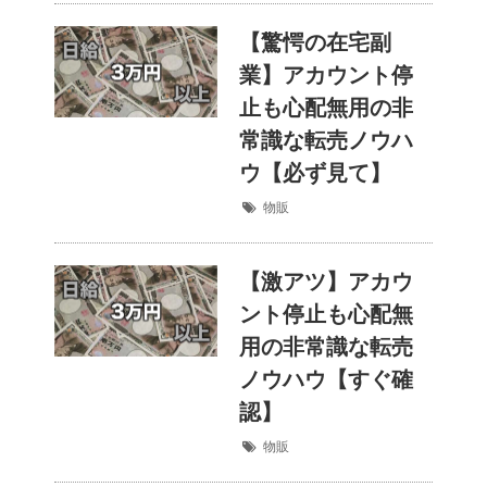
【驚愕の在宅副
業】アカウント停
止も心配無用の非
常識な転売ノウハ
ウ【必ず見て】
物販
【激アツ】アカウ
ント停止も心配無
用の非常識な転売
ノウハウ【すぐ確
認】
物販