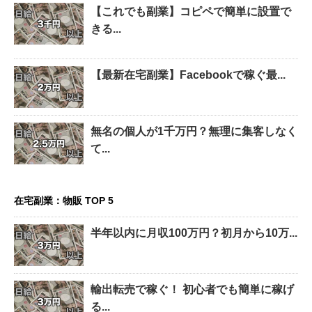
【これでも副業】コピペで簡単に設置で
きる...
【最新在宅副業】Facebookで稼ぐ最...
無名の個人が1千万円？無理に集客しなく
て...
在宅副業：物販 TOP 5
半年以内に月収100万円？初月から10万...
輸出転売で稼ぐ！ 初心者でも簡単に稼げ
る...