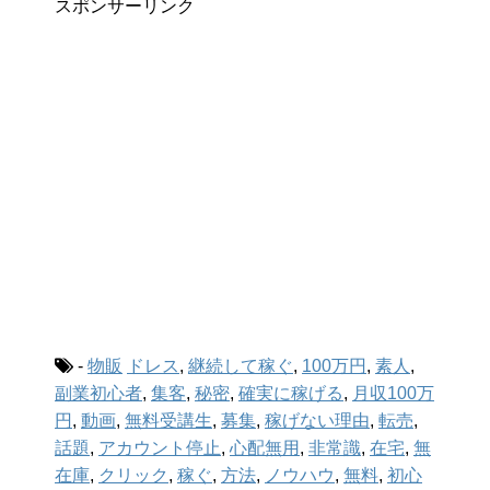
スポンサーリンク
-
物販
ドレス
,
継続して稼ぐ
,
100万円
,
素人
,
副業初心者
,
集客
,
秘密
,
確実に稼げる
,
月収100万
円
,
動画
,
無料受講生
,
募集
,
稼げない理由
,
転売
,
話題
,
アカウント停止
,
心配無用
,
非常識
,
在宅
,
無
在庫
,
クリック
,
稼ぐ
,
方法
,
ノウハウ
,
無料
,
初心