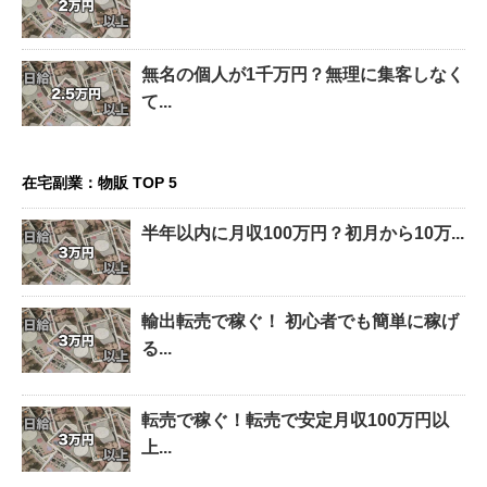
無名の個人が1千万円？無理に集客しなく
て...
在宅副業：物販 TOP 5
半年以内に月収100万円？初月から10万...
輸出転売で稼ぐ！ 初心者でも簡単に稼げ
る...
転売で稼ぐ！転売で安定月収100万円以
上...