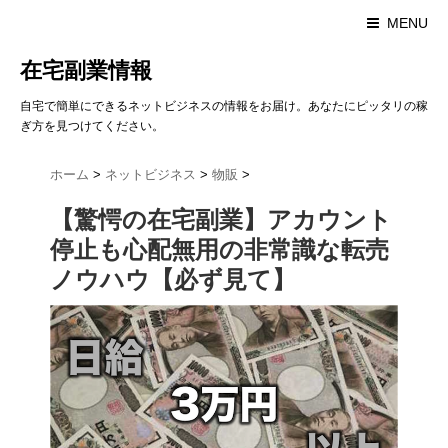
MENU
在宅副業情報
自宅で簡単にできるネットビジネスの情報をお届け。あなたにピッタリの稼
ぎ方を見つけてください。
ホーム
>
ネットビジネス
>
物販
>
【驚愕の在宅副業】アカウント
停止も心配無用の非常識な転売
ノウハウ【必ず見て】