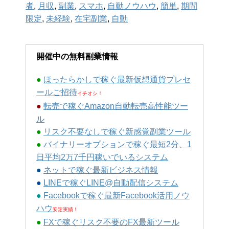
者
,
月収
,
副業
,
スマホ
,
自動ノウハウ
,
簡単
,
期間
限定
,
未経験
,
在宅副業
,
自動
開催中の無料副業情報
●
ほったらかしで稼ぐ最新仮想通貨プレセ
ールご招待
イチオシ！
●
転売で稼ぐAmazon自動転売高性能ツー
ル
●
リスク不要なしで稼ぐ新感覚副業ツール
●
バイナリーオプションで稼ぐ最短2分、1
日平均2万7千円稼いでいるシステム
●
ネットで稼ぐ最新ビジネス情報
●
LINEで稼ぐLINE@自動配信システム
●
Facebookで稼ぐ最新Facebook活用ノウ
ハウ
安定実績！
●
FXで稼ぐリスク不要のFX最新ツール