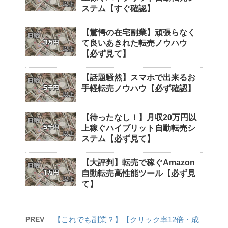
ステム【すぐ確認】
【驚愕の在宅副業】頑張らなく
て良いあきれた転売ノウハウ
【必ず見て】
【話題騒然】スマホで出来るお
手軽転売ノウハウ【必ず確認】
【待ったなし！】月収20万円以
上稼ぐハイブリット自動転売シ
ステム【必ず見て】
【大評判】転売で稼ぐAmazon
自動転売高性能ツール【必ず見
て】
PREV
【これでも副業？】【クリック率12倍・成