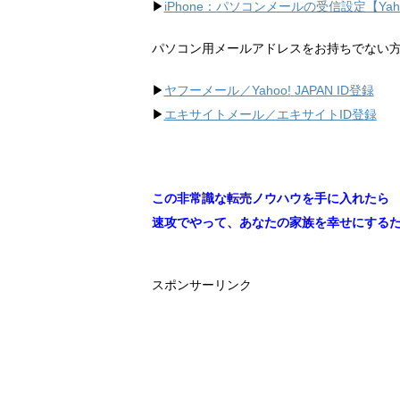
▶︎
iPhone：パソコンメールの受信設定【Ya
パソコン用メールアドレスをお持ちでない
▶︎
ヤフーメール／Yahoo!
JAPAN ID登録
▶︎
エキサイトメール／エキサイトID登録
この非常識な転売ノウハウを手に入れたら
速攻でやって、あなたの家族を幸せにする
スポンサーリンク