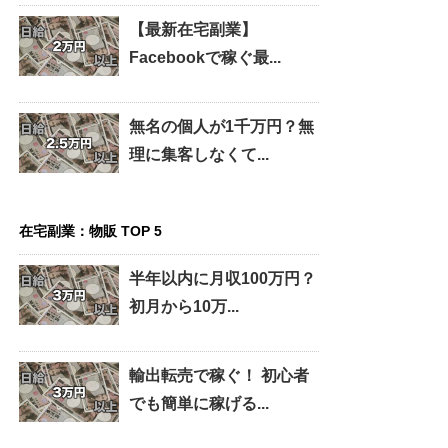
【最新在宅副業】
Facebookで稼ぐ最...
無名の個人が1千万円？無
理に集客しなくて...
在宅副業：物販 TOP 5
半年以内に月収100万円？
初月から10万...
輸出転売で稼ぐ！ 初心者
でも簡単に稼げる...