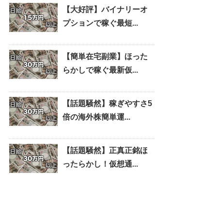
【大好評】バイナリーオ
プションで稼ぐ最短...
【簡単在宅副業】ほった
らかしで稼ぐ最新仮...
【話題騒然】稼ぎやすさ5
倍の海外株簡単運...
【話題騒然】正真正銘ほ
ったらかし！仮想通...