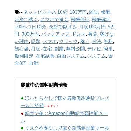
-
ネットビジネス
10分
,
100万円
,
雑誌
,
報酬
,
余裕で稼ぐ
,
スマホで稼ぐ
,
報酬保証
,
報酬確定
,
100%
,
1日10分
,
余裕で稼げる
,
月収100万円
,
5万
円
,
300万円
,
バックアップ
,
ドレス
,
募集
,
稼げな
い理由
,
話題
,
スマホ
,
クリック
,
稼ぐ
,
方法
,
無料
,
初心者
,
月収
,
在宅
,
副業
,
無料公開
,
テレビ
,
簡単
,
期間限定
,
在宅副業
,
自動システム
,
システム
,
資
金0円
,
自動
開催中の無料副業情報
●
ほったらかしで稼ぐ最新仮想通貨プレセ
ールご招待
イチオシ！
●
転売で稼ぐAmazon自動転売高性能ツー
ル
●
リスク不要なしで稼ぐ新感覚副業ツール