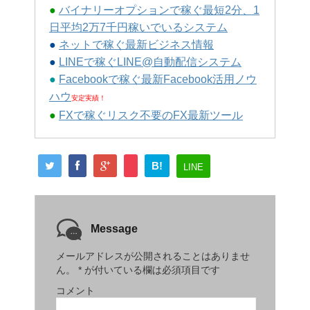
●
バイナリーオプションで稼ぐ最短2分、1
日平均2万7千円稼いでいるシステム
●
ネットで稼ぐ最新ビジネス情報
●
LINEで稼ぐLINE@自動配信システム
●
Facebookで稼ぐ最新Facebook活用ノウ
ハウ
安定実績！
●
FXで稼ぐリスク不要のFX最新ツール
B!
LINE
Message
メールアドレスが公開されることはありませ
ん。
*
が付いている欄は必須項目です
コメント