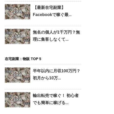
【最新在宅副業】
Facebookで稼ぐ最...
無名の個人が1千万円？無
理に集客しなくて...
在宅副業：物販 TOP 5
半年以内に月収100万円？
初月から10万...
輸出転売で稼ぐ！ 初心者
でも簡単に稼げる...