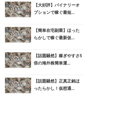
【大好評】バイナリーオ
プションで稼ぐ最短...
【簡単在宅副業】ほった
らかしで稼ぐ最新仮...
【話題騒然】稼ぎやすさ5
倍の海外株簡単運...
【話題騒然】正真正銘ほ
ったらかし！仮想通...