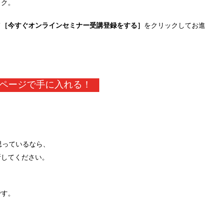
ック。
て
［今すぐオンラインセミナー受講登録をする］
をクリックしてお進
ページで手に入れる！
思っているなら、
断してください。
です。