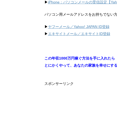
▶︎
iPhone：パソコンメールの受信設定【Ya
パソコン用メールアドレスをお持ちでない
▶︎
ヤフーメール／Yahoo!
JAPAN ID登録
▶︎
エキサイトメール／エキサイトID登録
この年収1000万円稼ぐ方法を手に入れたら
とにかくやって、あなたの家族を幸せにす
スポンサーリンク