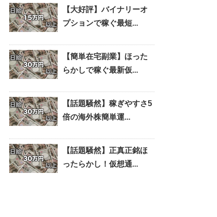
【大好評】バイナリーオ
プションで稼ぐ最短...
【簡単在宅副業】ほった
らかしで稼ぐ最新仮...
【話題騒然】稼ぎやすさ5
倍の海外株簡単運...
【話題騒然】正真正銘ほ
ったらかし！仮想通...