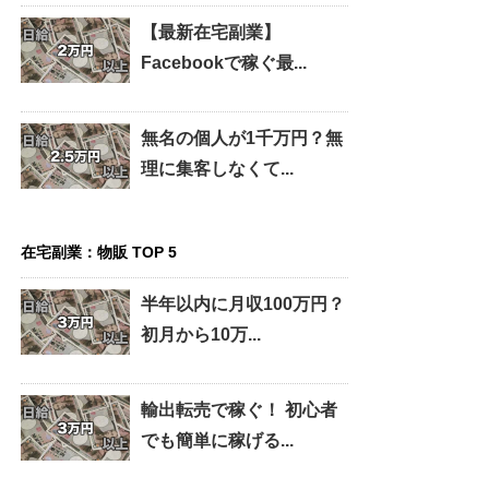
【最新在宅副業】
Facebookで稼ぐ最...
無名の個人が1千万円？無
理に集客しなくて...
在宅副業：物販 TOP 5
半年以内に月収100万円？
初月から10万...
輸出転売で稼ぐ！ 初心者
でも簡単に稼げる...