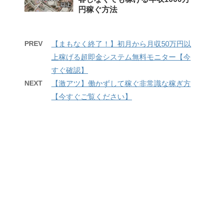
円稼ぐ方法
PREV
【まもなく終了！】初月から月収50万円以
上稼げる超即金システム無料モニター【今
すぐ確認】
NEXT
【激アツ】働かずして稼ぐ非常識な稼ぎ方
【今すぐご覧ください】