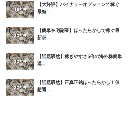
【大好評】バイナリーオプションで稼ぐ
最短...
【簡単在宅副業】ほったらかしで稼ぐ最
新仮...
【話題騒然】稼ぎやすさ5倍の海外株簡単
運...
【話題騒然】正真正銘ほったらかし！仮
想通...