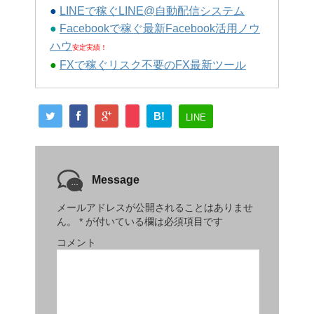
●
LINEで稼ぐLINE@自動配信システム
●
Facebookで稼ぐ最新Facebook活用ノウ
ハウ
安定実績！
●
FXで稼ぐリスク不要のFX最新ツール
B!
LINE
Message
メールアドレスが公開されることはありませ
ん。
*
が付いている欄は必須項目です
コメント