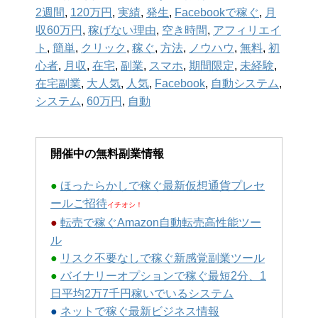
2週間
,
120万円
,
実績
,
発生
,
Facebookで稼ぐ
,
月
収60万円
,
稼げない理由
,
空き時間
,
アフィリエイ
ト
,
簡単
,
クリック
,
稼ぐ
,
方法
,
ノウハウ
,
無料
,
初
心者
,
月収
,
在宅
,
副業
,
スマホ
,
期間限定
,
未経験
,
在宅副業
,
大人気
,
人気
,
Facebook
,
自動システム
,
システム
,
60万円
,
自動
開催中の無料副業情報
●
ほったらかしで稼ぐ最新仮想通貨プレセ
ールご招待
イチオシ！
●
転売で稼ぐAmazon自動転売高性能ツー
ル
●
リスク不要なしで稼ぐ新感覚副業ツール
●
バイナリーオプションで稼ぐ最短2分、1
日平均2万7千円稼いでいるシステム
●
ネットで稼ぐ最新ビジネス情報