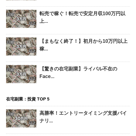
転売で稼ぐ！転売で安定月収100万円以
上...
【まもなく終了！】初月から10万円以上
稼...
【驚きの在宅副業】ライバル不在の
Face...
在宅副業：投資 TOP 5
高勝率！エントリータイミング支援バイ
ナリ...