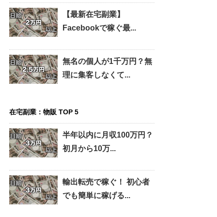
【最新在宅副業】
Facebookで稼ぐ最...
無名の個人が1千万円？無
理に集客しなくて...
在宅副業：物販 TOP 5
半年以内に月収100万円？
初月から10万...
輸出転売で稼ぐ！ 初心者
でも簡単に稼げる...