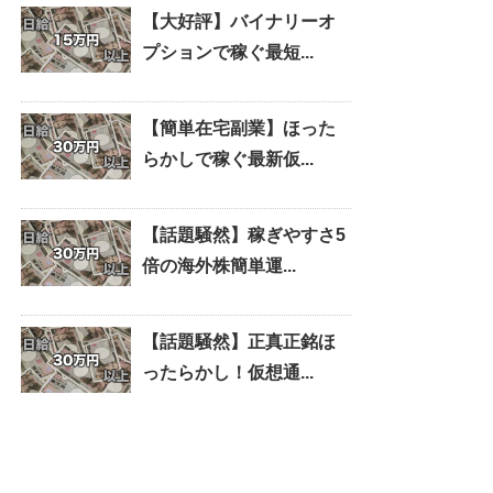
【大好評】バイナリーオ
プションで稼ぐ最短...
【簡単在宅副業】ほった
らかしで稼ぐ最新仮...
【話題騒然】稼ぎやすさ5
倍の海外株簡単運...
【話題騒然】正真正銘ほ
ったらかし！仮想通...