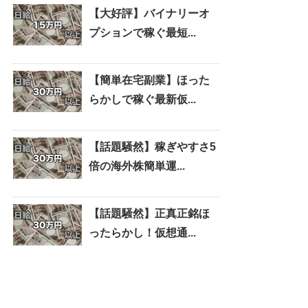
【大好評】バイナリーオ
プションで稼ぐ最短...
【簡単在宅副業】ほった
らかしで稼ぐ最新仮...
【話題騒然】稼ぎやすさ5
倍の海外株簡単運...
【話題騒然】正真正銘ほ
ったらかし！仮想通...