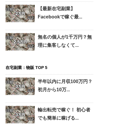
【最新在宅副業】
Facebookで稼ぐ最...
無名の個人が1千万円？無
理に集客しなくて...
在宅副業：物販 TOP 5
半年以内に月収100万円？
初月から10万...
輸出転売で稼ぐ！ 初心者
でも簡単に稼げる...