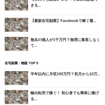
きる...
【最新在宅副業】Facebookで稼ぐ最...
無名の個人が1千万円？無理に集客しなく
て...
在宅副業：物販 TOP 5
半年以内に月収100万円？初月から10万...
輸出転売で稼ぐ！ 初心者でも簡単に稼げ
る...