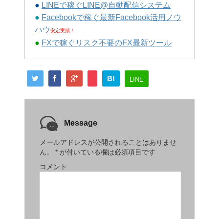
●
LINEで稼ぐLINE@自動配信システム
●
Facebookで稼ぐ最新Facebook活用ノウ
ハウ
安定実績！
●
FXで稼ぐリスク不要のFX最新ツール
B!
LINE
Message
メールアドレスが公開されることはありませ
ん。
*
が付いている欄は必須項目です
コメント