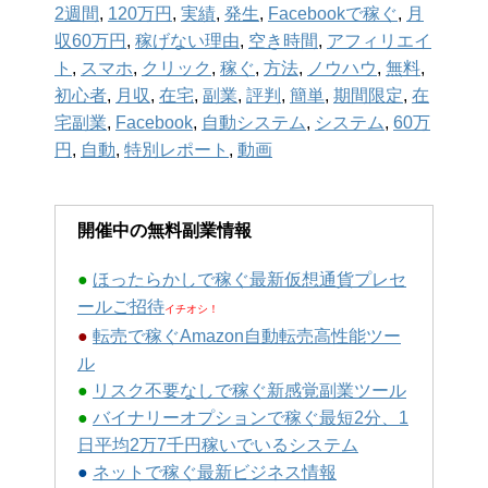
2週間
,
120万円
,
実績
,
発生
,
Facebookで稼ぐ
,
月
収60万円
,
稼げない理由
,
空き時間
,
アフィリエイ
ト
,
スマホ
,
クリック
,
稼ぐ
,
方法
,
ノウハウ
,
無料
,
初心者
,
月収
,
在宅
,
副業
,
評判
,
簡単
,
期間限定
,
在
宅副業
,
Facebook
,
自動システム
,
システム
,
60万
円
,
自動
,
特別レポート
,
動画
開催中の無料副業情報
●
ほったらかしで稼ぐ最新仮想通貨プレセ
ールご招待
イチオシ！
●
転売で稼ぐAmazon自動転売高性能ツー
ル
●
リスク不要なしで稼ぐ新感覚副業ツール
●
バイナリーオプションで稼ぐ最短2分、1
日平均2万7千円稼いでいるシステム
●
ネットで稼ぐ最新ビジネス情報