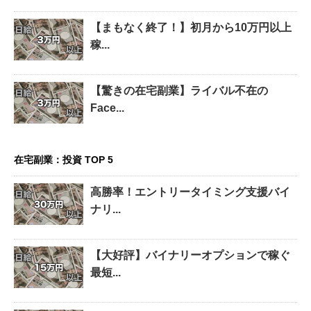
【まもなく終了！】初月から10万円以上
稼...
【驚きの在宅副業】ライバル不在の
Face...
在宅副業：投資 TOP 5
高勝率！エントリータイミング支援バイ
ナリ...
【大好評】バイナリーオプションで稼ぐ
最短...