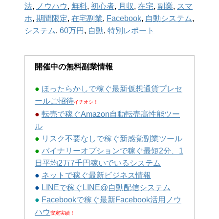
法
,
ノウハウ
,
無料
,
初心者
,
月収
,
在宅
,
副業
,
スマ
ホ
,
期間限定
,
在宅副業
,
Facebook
,
自動システム
,
システム
,
60万円
,
自動
,
特別レポート
開催中の無料副業情報
●
ほったらかしで稼ぐ最新仮想通貨プレセ
ールご招待
イチオシ！
●
転売で稼ぐAmazon自動転売高性能ツー
ル
●
リスク不要なしで稼ぐ新感覚副業ツール
●
バイナリーオプションで稼ぐ最短2分、1
日平均2万7千円稼いでいるシステム
●
ネットで稼ぐ最新ビジネス情報
●
LINEで稼ぐLINE@自動配信システム
●
Facebookで稼ぐ最新Facebook活用ノウ
ハウ
安定実績！