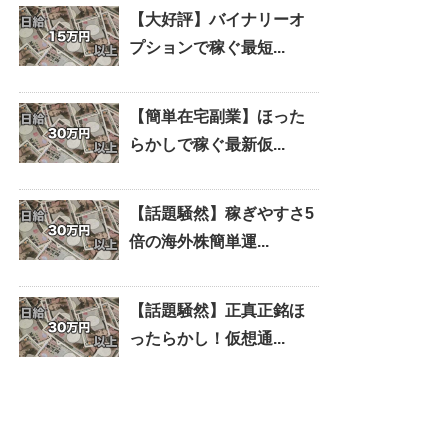
【大好評】バイナリーオ
プションで稼ぐ最短...
【簡単在宅副業】ほった
らかしで稼ぐ最新仮...
【話題騒然】稼ぎやすさ5
倍の海外株簡単運...
【話題騒然】正真正銘ほ
ったらかし！仮想通...