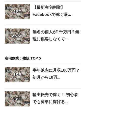
【最新在宅副業】
Facebookで稼ぐ最...
無名の個人が1千万円？無
理に集客しなくて...
在宅副業：物販 TOP 5
半年以内に月収100万円？
初月から10万...
輸出転売で稼ぐ！ 初心者
でも簡単に稼げる...