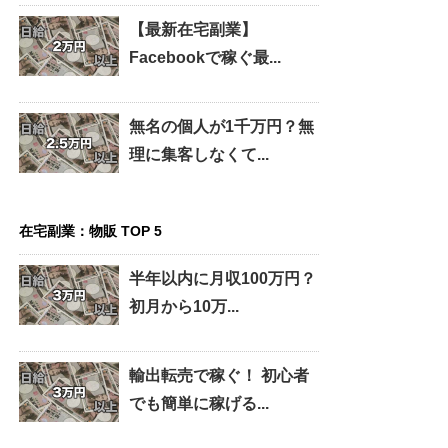
【最新在宅副業】
Facebookで稼ぐ最...
無名の個人が1千万円？無
理に集客しなくて...
在宅副業：物販 TOP 5
半年以内に月収100万円？
初月から10万...
輸出転売で稼ぐ！ 初心者
でも簡単に稼げる...