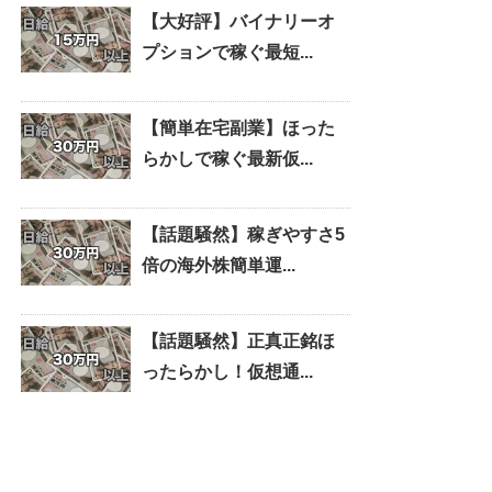
【大好評】バイナリーオ
プションで稼ぐ最短...
【簡単在宅副業】ほった
らかしで稼ぐ最新仮...
【話題騒然】稼ぎやすさ5
倍の海外株簡単運...
【話題騒然】正真正銘ほ
ったらかし！仮想通...