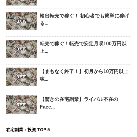
輸出転売で稼ぐ！ 初心者でも簡単に稼げ
る...
転売で稼ぐ！転売で安定月収100万円以
上...
【まもなく終了！】初月から10万円以上
稼...
【驚きの在宅副業】ライバル不在の
Face...
在宅副業：投資 TOP 5