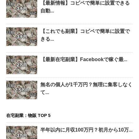
【最新情報】コピペで簡単に設置できる
自動...
【これでも副業】コピペで簡単に設置で
きる...
【最新在宅副業】Facebookで稼ぐ最...
無名の個人が1千万円？無理に集客しなく
て...
在宅副業：物販 TOP 5
半年以内に月収100万円？初月から10万...