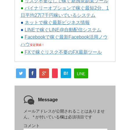
●
リスク不要なしで稼ぐ新感覚副業ツール
●
バイナリーオプションで稼ぐ最短2分、1
日平均2万7千円稼いでいるシステム
●
ネットで稼ぐ最新ビジネス情報
●
LINEで稼ぐLINE@自動配信システム
●
Facebookで稼ぐ最新Facebook活用ノウ
ハウ
安定実績！
●
FXで稼ぐリスク不要のFX最新ツール
B!
LINE
Message
メールアドレスが公開されることはありませ
ん。
*
が付いている欄は必須項目です
コメント