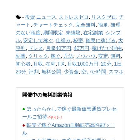
-
投資
ニュース
,
ストレスゼロ
,
リスクゼロ
,
チ
ャート
,
チャートチェック
,
完全無料
,
簡単
,
無理
のない程度
,
期間限定
,
未経験
,
在宅副業
,
シンプ
ル
,
安定して稼ぐ
,
仕組み
,
秘密
,
確実に稼げる
,
大
評判
,
ドレス
,
月収40万円
,
40万円
,
稼げない理由
,
副業
,
クリック
,
稼ぐ
,
方法
,
ノウハウ
,
安定
,
無料
,
初心者
,
月収
,
在宅
,
FX
,
月収1000万円
,
20分
,
1日
20分
,
評判
,
無料公開
,
少資金
,
空いた時間
,
スマホ
開催中の無料副業情報
●
ほったらかしで稼ぐ最新仮想通貨プレセ
ールご招待
イチオシ！
●
転売で稼ぐAmazon自動転売高性能ツー
ル