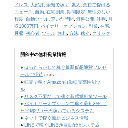
ドレス
,
大好評
,
余裕で稼ぐ
,
素人
,
余裕で稼げる
,
ニュース
,
自動
,
在宅副業
,
期間限定
,
無理のない
程度
,
自動ツール
,
空いた時間
,
無料公開
,
評判
,
月
収1000万円
,
バイナリーオプション
,
副業
,
在宅
,
月収
,
初心者
,
ツール
,
無料
,
方法
,
稼ぐ
,
クリック
開催中の無料副業情報
●
ほったらかしで稼ぐ最新仮想通貨プレセ
ールご招待
イチオシ！
●
転売で稼ぐAmazon自動転売高性能ツー
ル
●
リスク不要なしで稼ぐ新感覚副業ツール
●
バイナリーオプションで稼ぐ最短2分、1
日平均2万7千円稼いでいるシステム
●
ネットで稼ぐ最新ビジネス情報
●
LINEで稼ぐLINE@自動配信システム