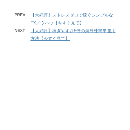
PREV
【大好評】ストレスゼロで稼ぐシンプルな
FXノウハウ【今すぐ見て】
NEXT
【大好評】稼ぎやすさ5倍の海外株簡単運用
方法【今すぐ見て】