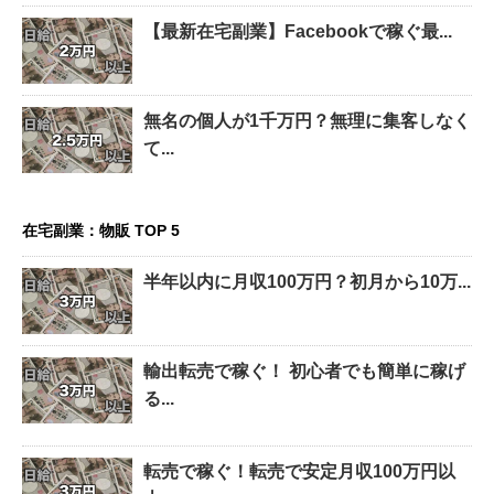
【最新在宅副業】Facebookで稼ぐ最...
無名の個人が1千万円？無理に集客しなく
て...
在宅副業：物販 TOP 5
半年以内に月収100万円？初月から10万...
輸出転売で稼ぐ！ 初心者でも簡単に稼げ
る...
転売で稼ぐ！転売で安定月収100万円以