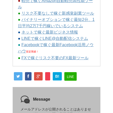
●
転売で稼ぐAmazon自動転売高性能ツー
ル
●
リスク不要なしで稼ぐ新感覚副業ツール
●
バイナリーオプションで稼ぐ最短2分、1
日平均2万7千円稼いでいるシステム
●
ネットで稼ぐ最新ビジネス情報
●
LINEで稼ぐLINE@自動配信システム
●
Facebookで稼ぐ最新Facebook活用ノウ
ハウ
安定実績！
●
FXで稼ぐリスク不要のFX最新ツール
B!
LINE
Message
メールアドレスが公開されることはありませ