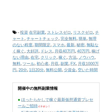
-
投資
在宅副業
,
ストレスゼロ
,
リスクゼロ
,
チ
ャート
,
チャートチェック
,
完全無料
,
簡単
,
無理
のない程度
,
期間限定
,
スマホ
,
最新
,
秘密
,
無駄な
く稼ぐ
,
大好評
,
ドレス
,
月収40万円
,
40万円
,
稼げ
ない理由
,
在宅
,
クリック
,
稼ぐ
,
方法
,
ノウハウ
,
無料
,
ツール
,
初心者
,
月収
,
副業
,
FX
,
月収1000万
円
,
20分
,
1日20分
,
無料公開
,
少資金
,
空いた時間
開催中の無料副業情報
●
ほったらかしで稼ぐ最新仮想通貨プレセ
ールご招待
イチオシ！