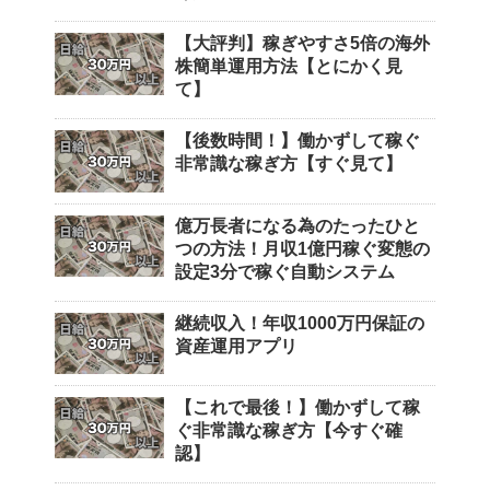
【大評判】稼ぎやすさ5倍の海外
株簡単運用方法【とにかく見
て】
【後数時間！】働かずして稼ぐ
非常識な稼ぎ方【すぐ見て】
億万長者になる為のたったひと
つの方法！月収1億円稼ぐ変態の
設定3分で稼ぐ自動システム
継続収入！年収1000万円保証の
資産運用アプリ
【これで最後！】働かずして稼
ぐ非常識な稼ぎ方【今すぐ確
認】