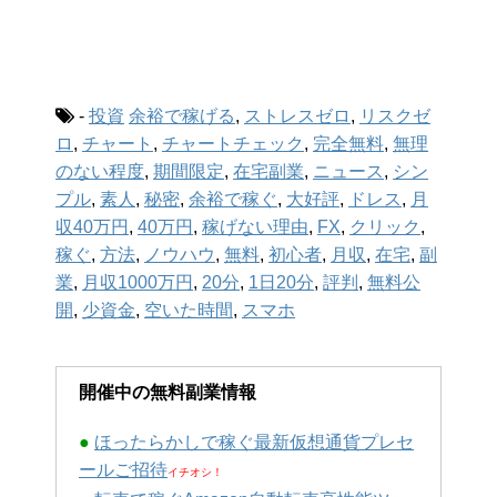
-
投資
余裕で稼げる
,
ストレスゼロ
,
リスクゼ
ロ
,
チャート
,
チャートチェック
,
完全無料
,
無理
のない程度
,
期間限定
,
在宅副業
,
ニュース
,
シン
プル
,
素人
,
秘密
,
余裕で稼ぐ
,
大好評
,
ドレス
,
月
収40万円
,
40万円
,
稼げない理由
,
FX
,
クリック
,
稼ぐ
,
方法
,
ノウハウ
,
無料
,
初心者
,
月収
,
在宅
,
副
業
,
月収1000万円
,
20分
,
1日20分
,
評判
,
無料公
開
,
少資金
,
空いた時間
,
スマホ
開催中の無料副業情報
●
ほったらかしで稼ぐ最新仮想通貨プレセ
ールご招待
イチオシ！