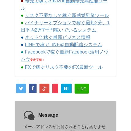
●
転売で稼ぐAmazon自動転売高性能ツー
ル
●
リスク不要なしで稼ぐ新感覚副業ツール
●
バイナリーオプションで稼ぐ最短2分、1
日平均2万7千円稼いでいるシステム
●
ネットで稼ぐ最新ビジネス情報
●
LINEで稼ぐLINE@自動配信システム
●
Facebookで稼ぐ最新Facebook活用ノウ
ハウ
安定実績！
●
FXで稼ぐリスク不要のFX最新ツール
B!
LINE
Message
メールアドレスが公開されることはありませ