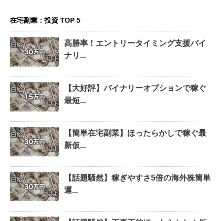
在宅副業：投資 TOP 5
高勝率！エントリータイミング支援バイ
ナリ...
【大好評】バイナリーオプションで稼ぐ
最短...
【簡単在宅副業】ほったらかしで稼ぐ最
新仮...
【話題騒然】稼ぎやすさ5倍の海外株簡単
運...