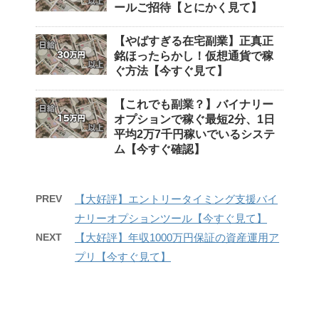
ールご招待【とにかく見て】
【やばすぎる在宅副業】正真正
銘ほったらかし！仮想通貨で稼
ぐ方法【今すぐ見て】
【これでも副業？】バイナリー
オプションで稼ぐ最短2分、1日
平均2万7千円稼いでいるシステ
ム【今すぐ確認】
PREV
【大好評】エントリータイミング支援バイ
ナリーオプションツール【今すぐ見て】
NEXT
【大好評】年収1000万円保証の資産運用ア
プリ【今すぐ見て】