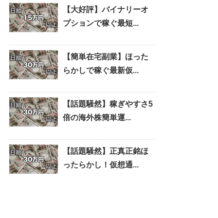
【大好評】バイナリーオ
プションで稼ぐ最短...
【簡単在宅副業】ほった
らかしで稼ぐ最新仮...
【話題騒然】稼ぎやすさ5
倍の海外株簡単運...
【話題騒然】正真正銘ほ
ったらかし！仮想通...