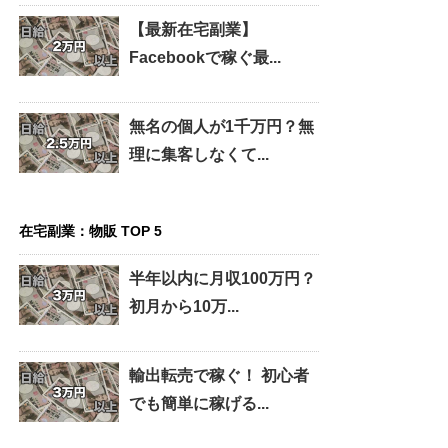
【最新在宅副業】
Facebookで稼ぐ最...
無名の個人が1千万円？無
理に集客しなくて...
在宅副業：物販 TOP 5
半年以内に月収100万円？
初月から10万...
輸出転売で稼ぐ！ 初心者
でも簡単に稼げる...