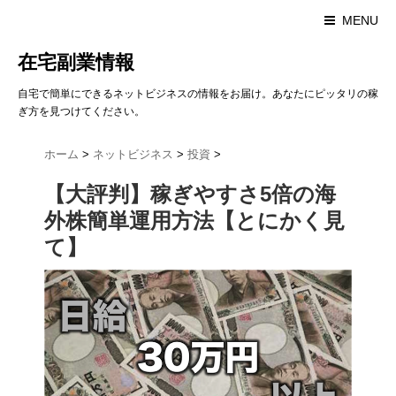
MENU
在宅副業情報
自宅で簡単にできるネットビジネスの情報をお届け。あなたにピッタリの稼
ぎ方を見つけてください。
ホーム
>
ネットビジネス
>
投資
>
【大評判】稼ぎやすさ5倍の海
外株簡単運用方法【とにかく見
て】