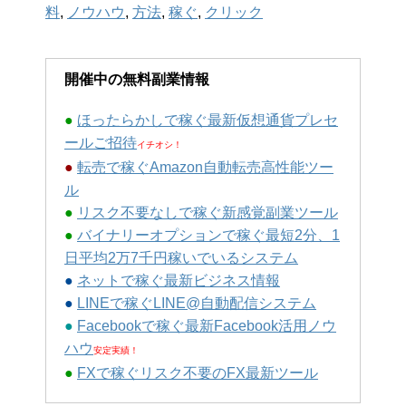
料
,
ノウハウ
,
方法
,
稼ぐ
,
クリック
開催中の無料副業情報
●
ほったらかしで稼ぐ最新仮想通貨プレセ
ールご招待
イチオシ！
●
転売で稼ぐAmazon自動転売高性能ツー
ル
●
リスク不要なしで稼ぐ新感覚副業ツール
●
バイナリーオプションで稼ぐ最短2分、1
日平均2万7千円稼いでいるシステム
●
ネットで稼ぐ最新ビジネス情報
●
LINEで稼ぐLINE@自動配信システム
●
Facebookで稼ぐ最新Facebook活用ノウ
ハウ
安定実績！
●
FXで稼ぐリスク不要のFX最新ツール