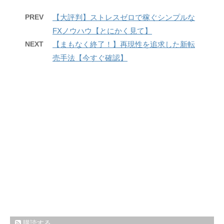
PREV
【大評判】ストレスゼロで稼ぐシンプルな
FXノウハウ【とにかく見て】
NEXT
【まもなく終了！】再現性を追求した新転
売手法【今すぐ確認】
購読する