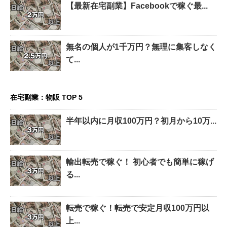
【最新在宅副業】Facebookで稼ぐ最...
無名の個人が1千万円？無理に集客しなく
て...
在宅副業：物販 TOP 5
半年以内に月収100万円？初月から10万...
輸出転売で稼ぐ！ 初心者でも簡単に稼げ
る...
転売で稼ぐ！転売で安定月収100万円以
上...