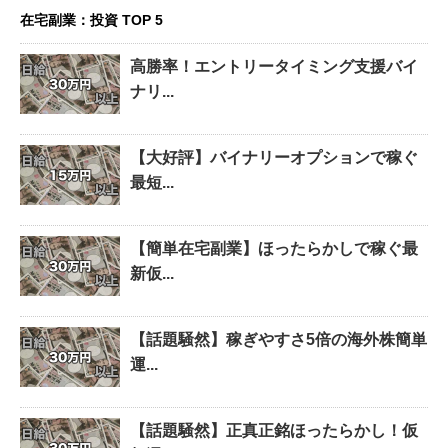
在宅副業：投資 TOP 5
高勝率！エントリータイミング支援バイ
ナリ...
【大好評】バイナリーオプションで稼ぐ
最短...
【簡単在宅副業】ほったらかしで稼ぐ最
新仮...
【話題騒然】稼ぎやすさ5倍の海外株簡単
運...
【話題騒然】正真正銘ほったらかし！仮