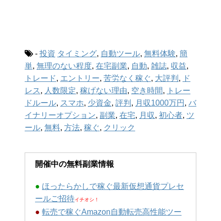
-
投資
タイミング
,
自動ツール
,
無料体験
,
簡
単
,
無理のない程度
,
在宅副業
,
自動
,
雑誌
,
収益
,
トレード
,
エントリー
,
苦労なく稼ぐ
,
大評判
,
ド
レス
,
人数限定
,
稼げない理由
,
空き時間
,
トレー
ドルール
,
スマホ
,
少資金
,
評判
,
月収1000万円
,
バ
イナリーオプション
,
副業
,
在宅
,
月収
,
初心者
,
ツ
ール
,
無料
,
方法
,
稼ぐ
,
クリック
開催中の無料副業情報
●
ほったらかしで稼ぐ最新仮想通貨プレセ
ールご招待
イチオシ！
●
転売で稼ぐAmazon自動転売高性能ツー