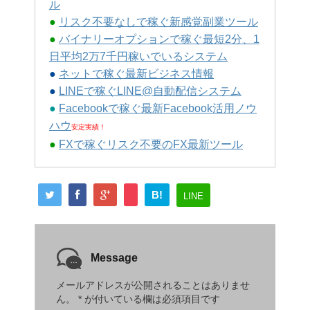
ル
●
リスク不要なしで稼ぐ新感覚副業ツール
●
バイナリーオプションで稼ぐ最短2分、1
日平均2万7千円稼いでいるシステム
●
ネットで稼ぐ最新ビジネス情報
●
LINEで稼ぐLINE@自動配信システム
●
Facebookで稼ぐ最新Facebook活用ノウ
ハウ
安定実績！
●
FXで稼ぐリスク不要のFX最新ツール
B!
LINE
Message
メールアドレスが公開されることはありませ
ん。
*
が付いている欄は必須項目です