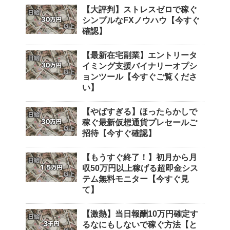
【大評判】ストレスゼロで稼ぐ
シンプルなFXノウハウ【今すぐ
確認】
【最新在宅副業】エントリータ
イミング支援バイナリーオプシ
ョンツール【今すぐご覧くださ
い】
【やばすぎる】ほったらかしで
稼ぐ最新仮想通貨プレセールご
招待【今すぐ確認】
【もうすぐ終了！】初月から月
収50万円以上稼げる超即金シス
テム無料モニター【今すぐ見
て】
【激熱】当日報酬10万円確定す
るなにもしないで稼ぐ方法【と