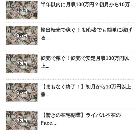
半年以内に月収100万円？初月から10万...
輸出転売で稼ぐ！ 初心者でも簡単に稼げ
る...
転売で稼ぐ！転売で安定月収100万円以
上...
【まもなく終了！】初月から10万円以上
稼...
【驚きの在宅副業】ライバル不在の
Face...