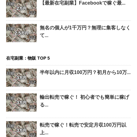
【最新在宅副業】Facebookで稼ぐ最...
無名の個人が1千万円？無理に集客しなく
て...
在宅副業：物販 TOP 5
半年以内に月収100万円？初月から10万...
輸出転売で稼ぐ！ 初心者でも簡単に稼げ
る...
転売で稼ぐ！転売で安定月収100万円以
上...