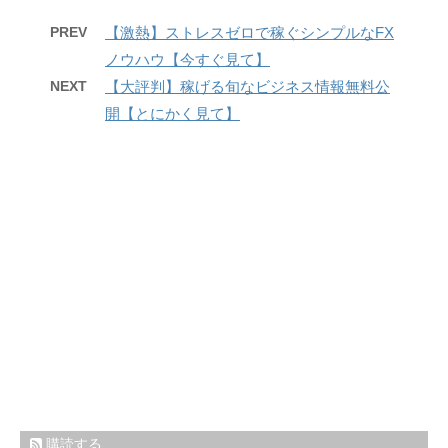
PREV
【激熱】ストレスゼロで稼ぐシンプルなFX
ノウハウ【今すぐ見て】
NEXT
【大評判】稼げる旬なビジネス情報無料公
開【とにかく見て】
購読する