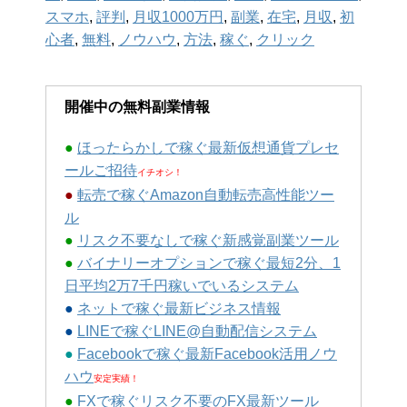
スマホ
,
評判
,
月収1000万円
,
副業
,
在宅
,
月収
,
初
心者
,
無料
,
ノウハウ
,
方法
,
稼ぐ
,
クリック
開催中の無料副業情報
●
ほったらかしで稼ぐ最新仮想通貨プレセ
ールご招待
イチオシ！
●
転売で稼ぐAmazon自動転売高性能ツー
ル
●
リスク不要なしで稼ぐ新感覚副業ツール
●
バイナリーオプションで稼ぐ最短2分、1
日平均2万7千円稼いでいるシステム
●
ネットで稼ぐ最新ビジネス情報
●
LINEで稼ぐLINE@自動配信システム
●
Facebookで稼ぐ最新Facebook活用ノウ
ハウ
安定実績！
●
FXで稼ぐリスク不要のFX最新ツール