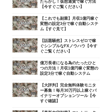
たらかし！仮想通貨で稼ぐ方法
【今すぐご覧ください】
【これでも副業】月収1億円稼ぐ
変態の設定3分で稼ぐ自動システ
ム【すぐ見て】
【話題騒然】ストレスゼロで稼
ぐシンプルなFXノウハウ【今す
ぐご覧ください】
億万長者になる為のたったひと
つの方法！月収1億円稼ぐ変態の
設定3分で稼ぐ自動システム
【大評判】完全無料体験モニタ
ー募集！毎月30万円以上稼ぐバ
イナリーオプションツール【今
すぐ確認】