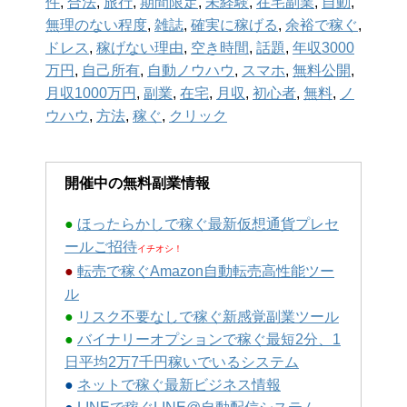
件
,
合法
,
旅行
,
期間限定
,
未経験
,
在宅副業
,
自動
,
無理のない程度
,
雑誌
,
確実に稼げる
,
余裕で稼ぐ
,
ドレス
,
稼げない理由
,
空き時間
,
話題
,
年収3000
万円
,
自己所有
,
自動ノウハウ
,
スマホ
,
無料公開
,
月収1000万円
,
副業
,
在宅
,
月収
,
初心者
,
無料
,
ノ
ウハウ
,
方法
,
稼ぐ
,
クリック
開催中の無料副業情報
●
ほったらかしで稼ぐ最新仮想通貨プレセ
ールご招待
イチオシ！
●
転売で稼ぐAmazon自動転売高性能ツー
ル
●
リスク不要なしで稼ぐ新感覚副業ツール
●
バイナリーオプションで稼ぐ最短2分、1
日平均2万7千円稼いでいるシステム
●
ネットで稼ぐ最新ビジネス情報