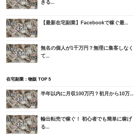
きる...
【最新在宅副業】Facebookで稼ぐ最...
無名の個人が1千万円？無理に集客しなく
て...
在宅副業：物販 TOP 5
半年以内に月収100万円？初月から10万...
輸出転売で稼ぐ！ 初心者でも簡単に稼げ
る...