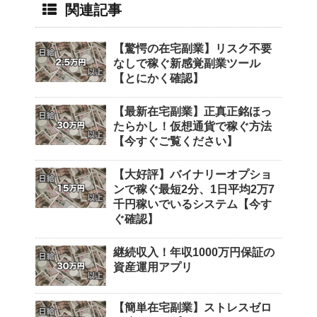
関連記事
【驚愕の在宅副業】リスク不要
なしで稼ぐ新感覚副業ツール
【とにかく確認】
【最新在宅副業】正真正銘ほっ
たらかし！仮想通貨で稼ぐ方法
【今すぐご覧ください】
【大好評】バイナリーオプショ
ンで稼ぐ最短2分、1日平均2万7
千円稼いでいるシステム【今す
ぐ確認】
継続収入！年収1000万円保証の
資産運用アプリ
【簡単在宅副業】ストレスゼロ