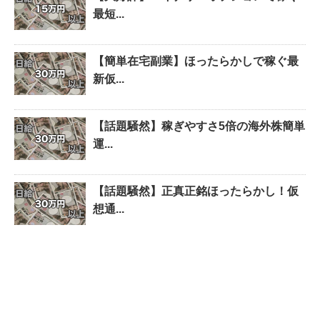
最短...
【簡単在宅副業】ほったらかしで稼ぐ最
新仮...
【話題騒然】稼ぎやすさ5倍の海外株簡単
運...
【話題騒然】正真正銘ほったらかし！仮
想通...