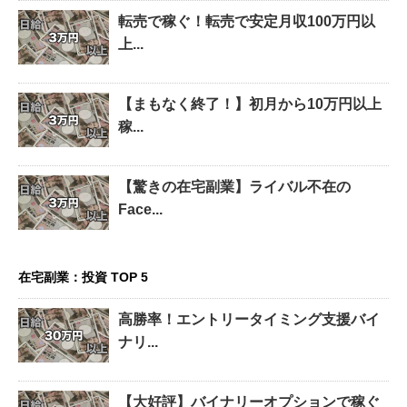
転売で稼ぐ！転売で安定月収100万円以
上...
【まもなく終了！】初月から10万円以上
稼...
【驚きの在宅副業】ライバル不在の
Face...
在宅副業：投資 TOP 5
高勝率！エントリータイミング支援バイ
ナリ...
【大好評】バイナリーオプションで稼ぐ