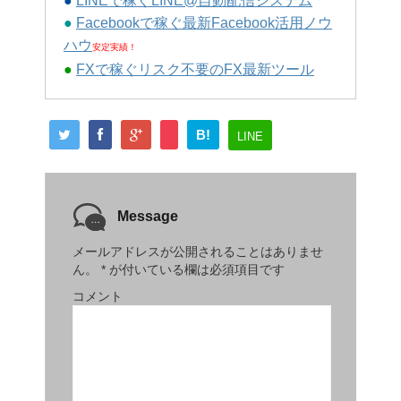
●
LINEで稼ぐLINE@自動配信システム
●
Facebookで稼ぐ最新Facebook活用ノウ
ハウ
安定実績！
●
FXで稼ぐリスク不要のFX最新ツール
B!
LINE
Message
メールアドレスが公開されることはありませ
ん。
*
が付いている欄は必須項目です
コメント