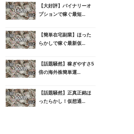
【大好評】バイナリーオ
プションで稼ぐ最短...
【簡単在宅副業】ほった
らかしで稼ぐ最新仮...
【話題騒然】稼ぎやすさ5
倍の海外株簡単運...
【話題騒然】正真正銘ほ
ったらかし！仮想通...