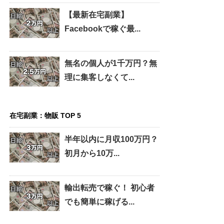
【最新在宅副業】
Facebookで稼ぐ最...
無名の個人が1千万円？無
理に集客しなくて...
在宅副業：物販 TOP 5
半年以内に月収100万円？
初月から10万...
輸出転売で稼ぐ！ 初心者
でも簡単に稼げる...