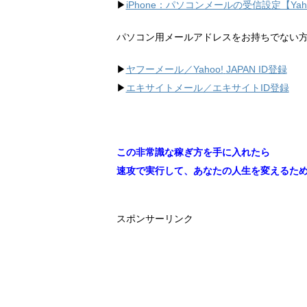
▶︎
iPhone：パソコンメールの受信設定【Ya
パソコン用メールアドレスをお持ちでない
▶︎
ヤフーメール／Yahoo!
JAPAN ID登録
▶︎
エキサイトメール／エキサイトID登録
この非常識な稼ぎ方を手に入れたら
速攻で実行して、あなたの人生を変えるた
スポンサーリンク