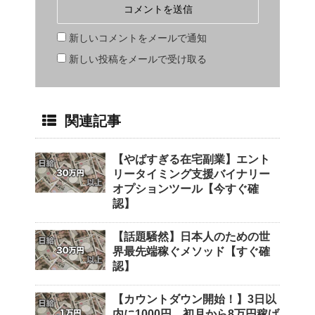
新しいコメントをメールで通知
新しい投稿をメールで受け取る
関連記事
【やばすぎる在宅副業】エント
リータイミング支援バイナリー
オプションツール【今すぐ確
認】
【話題騒然】日本人のための世
界最先端稼ぐメソッド【すぐ確
認】
【カウントダウン開始！】3日以
内に1000円、初月から8万円稼げ