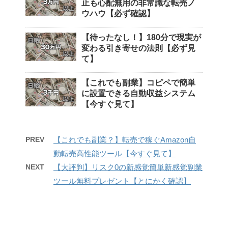
止も心配無用の非常識な転売ノ
ウハウ【必ず確認】
【待ったなし！】180分で現実が
変わる引き寄せの法則【必ず見
て】
【これでも副業】コピペで簡単
に設置できる自動収益システム
【今すぐ見て】
PREV
【これでも副業？】転売で稼ぐAmazon自
動転売高性能ツール【今すぐ見て】
NEXT
【大評判】リスク0の新感覚簡単新感覚副業
ツール無料プレゼント【とにかく確認】