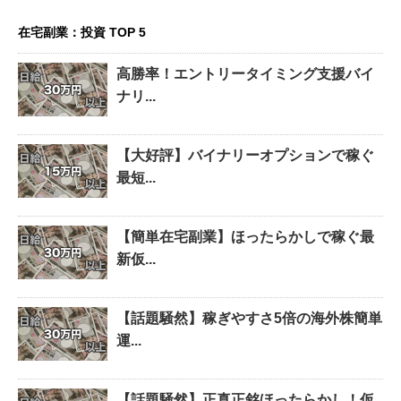
在宅副業：投資 TOP 5
高勝率！エントリータイミング支援バイ
ナリ...
【大好評】バイナリーオプションで稼ぐ
最短...
【簡単在宅副業】ほったらかしで稼ぐ最
新仮...
【話題騒然】稼ぎやすさ5倍の海外株簡単
運...
【話題騒然】正真正銘ほったらかし！仮