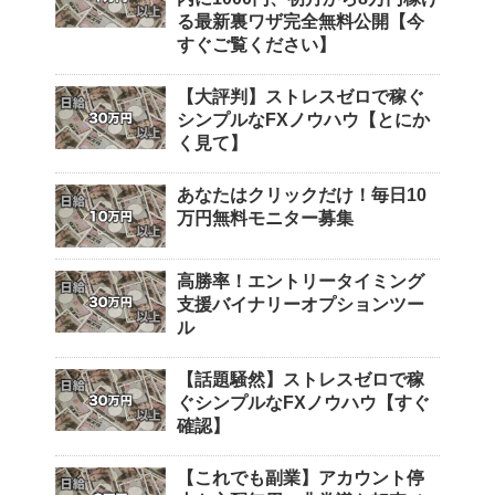
る最新裏ワザ完全無料公開【今
すぐご覧ください】
【大評判】ストレスゼロで稼ぐ
シンプルなFXノウハウ【とにか
く見て】
あなたはクリックだけ！毎日10
万円無料モニター募集
高勝率！エントリータイミング
支援バイナリーオプションツー
ル
【話題騒然】ストレスゼロで稼
ぐシンプルなFXノウハウ【すぐ
確認】
【これでも副業】アカウント停