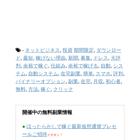
-
ネットビジネス
,
投資
期間限定
,
ダウンロー
ド
,
最短
,
稼げない理由
,
新聞
,
募集
,
ドレス
,
大評
判
,
余裕で稼ぐ
,
仕組み
,
余裕で稼げる
,
自動
,
シス
テム
,
自動システム
,
在宅副業
,
簡単
,
スマホ
,
評判
,
バイナリーオプション
,
副業
,
在宅
,
月収
,
初心者
,
無料
,
方法
,
稼ぐ
,
クリック
開催中の無料副業情報
●
ほったらかしで稼ぐ最新仮想通貨プレセ
ールご招待
イチオシ！