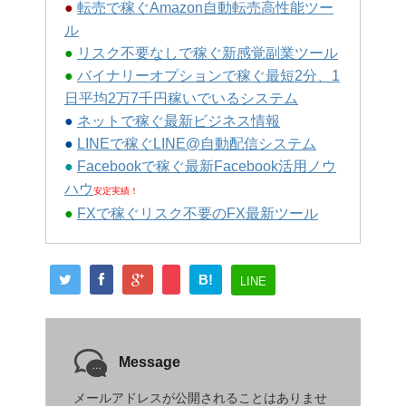
●
転売で稼ぐAmazon自動転売高性能ツー
ル
●
リスク不要なしで稼ぐ新感覚副業ツール
●
バイナリーオプションで稼ぐ最短2分、1
日平均2万7千円稼いでいるシステム
●
ネットで稼ぐ最新ビジネス情報
●
LINEで稼ぐLINE@自動配信システム
●
Facebookで稼ぐ最新Facebook活用ノウ
ハウ
安定実績！
●
FXで稼ぐリスク不要のFX最新ツール
B!
LINE
Message
メールアドレスが公開されることはありませ