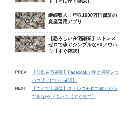
ト【とにかく確認】
継続収入！年収1000万円保証の
資産運用アプリ
【恐ろしい在宅副業】ストレス
ゼロで稼ぐシンプルなFXノウハ
ウ【すぐ確認】
PREV
【簡単在宅副業】Facebookで稼ぐ最新ノウ
ハウ【とにかく確認】
NEXT
【これでも副業】ストレスゼロで稼ぐシン
プルなFXノウハウ【すぐ見て】