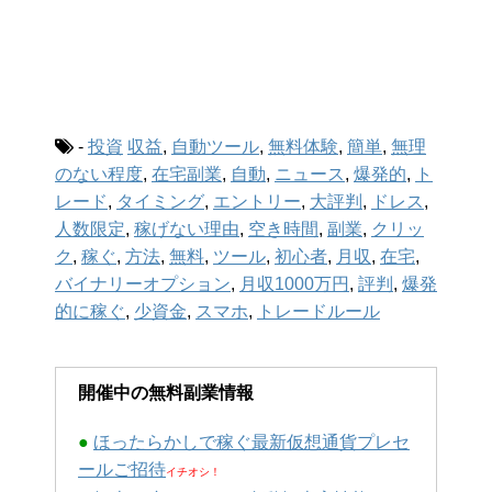
-
投資
収益
,
自動ツール
,
無料体験
,
簡単
,
無理
のない程度
,
在宅副業
,
自動
,
ニュース
,
爆発的
,
ト
レード
,
タイミング
,
エントリー
,
大評判
,
ドレス
,
人数限定
,
稼げない理由
,
空き時間
,
副業
,
クリッ
ク
,
稼ぐ
,
方法
,
無料
,
ツール
,
初心者
,
月収
,
在宅
,
バイナリーオプション
,
月収1000万円
,
評判
,
爆発
的に稼ぐ
,
少資金
,
スマホ
,
トレードルール
開催中の無料副業情報
●
ほったらかしで稼ぐ最新仮想通貨プレセ
ールご招待
イチオシ！