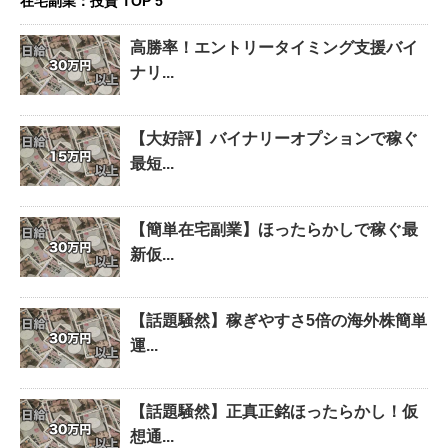
在宅副業：投資 TOP 5
高勝率！エントリータイミング支援バイ
ナリ...
【大好評】バイナリーオプションで稼ぐ
最短...
【簡単在宅副業】ほったらかしで稼ぐ最
新仮...
【話題騒然】稼ぎやすさ5倍の海外株簡単
運...
【話題騒然】正真正銘ほったらかし！仮
想通...