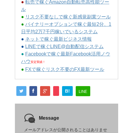
●
転売で稼ぐAmazon自動転売高性能ツー
ル
●
リスク不要なしで稼ぐ新感覚副業ツール
●
バイナリーオプションで稼ぐ最短2分、1
日平均2万7千円稼いでいるシステム
●
ネットで稼ぐ最新ビジネス情報
●
LINEで稼ぐLINE@自動配信システム
●
Facebookで稼ぐ最新Facebook活用ノウ
ハウ
安定実績！
●
FXで稼ぐリスク不要のFX最新ツール
B!
LINE
Message
メールアドレスが公開されることはありませ