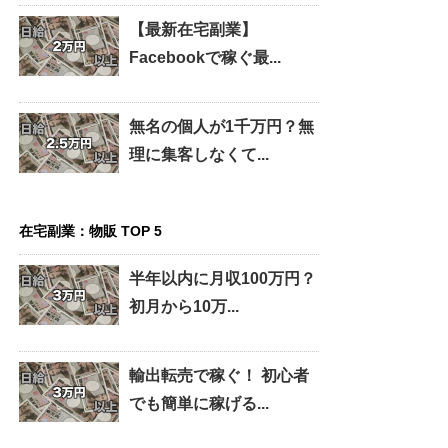
【最新在宅副業】
Facebookで稼ぐ最...
無名の個人が1千万円？無
理に集客しなくて...
在宅副業：物販 TOP 5
半年以内に月収100万円？
初月から10万...
輸出転売で稼ぐ！ 初心者
でも簡単に稼げる...