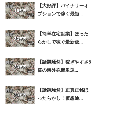
【大好評】バイナリーオ
プションで稼ぐ最短...
【簡単在宅副業】ほった
らかしで稼ぐ最新仮...
【話題騒然】稼ぎやすさ5
倍の海外株簡単運...
【話題騒然】正真正銘ほ
ったらかし！仮想通...