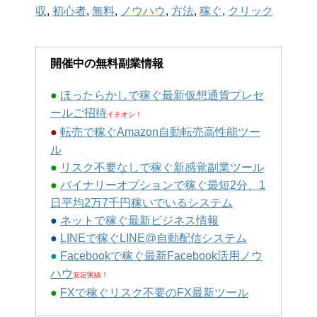
収
,
初心者
,
無料
,
ノウハウ
,
方法
,
稼ぐ
,
クリック
開催中の無料副業情報
●
ほったらかしで稼ぐ最新仮想通貨プレセ
ールご招待
イチオシ！
●
転売で稼ぐAmazon自動転売高性能ツー
ル
●
リスク不要なしで稼ぐ新感覚副業ツール
●
バイナリーオプションで稼ぐ最短2分、1
日平均2万7千円稼いでいるシステム
●
ネットで稼ぐ最新ビジネス情報
●
LINEで稼ぐLINE@自動配信システム
●
Facebookで稼ぐ最新Facebook活用ノウ
ハウ
安定実績！
●
FXで稼ぐリスク不要のFX最新ツール