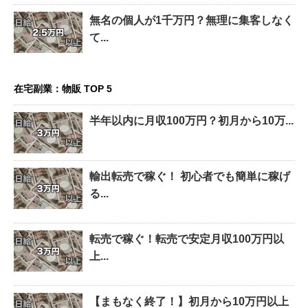
無名の個人が1千万円？無理に集客しなく
て...
在宅副業：物販 TOP 5
半年以内に月収100万円？初月から10万...
輸出転売で稼ぐ！ 初心者でも簡単に稼げ
る...
転売で稼ぐ！転売で安定月収100万円以
上...
【まもなく終了！】初月から10万円以上