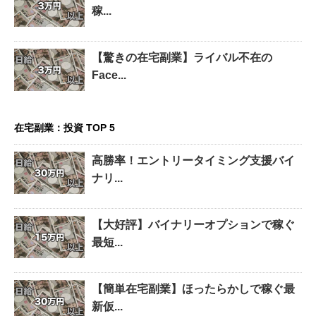
稼...
【驚きの在宅副業】ライバル不在の
Face...
在宅副業：投資 TOP 5
高勝率！エントリータイミング支援バイ
ナリ...
【大好評】バイナリーオプションで稼ぐ
最短...
【簡単在宅副業】ほったらかしで稼ぐ最
新仮...