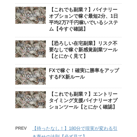
【これでも副業？】バイナリー
オプションで稼ぐ最短2分、1日
平均2万7千円稼いでいるシステ
ム【今すぐ確認】
【恐ろしい在宅副業】リスク不
要なしで稼ぐ新感覚副業ツール
【とにかく見て】
FXで稼ぐ！確実に勝率をアップ
するFX新ルール
【これでも副業？】エントリー
タイミング支援バイナリーオプ
ションツール【とにかく確認】
PREV
【待ったなし！】180分で現実が変わる引
き寄せの法則【必ず見て】