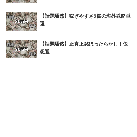
【話題騒然】稼ぎやすさ5倍の海外株簡単
運...
【話題騒然】正真正銘ほったらかし！仮
想通...