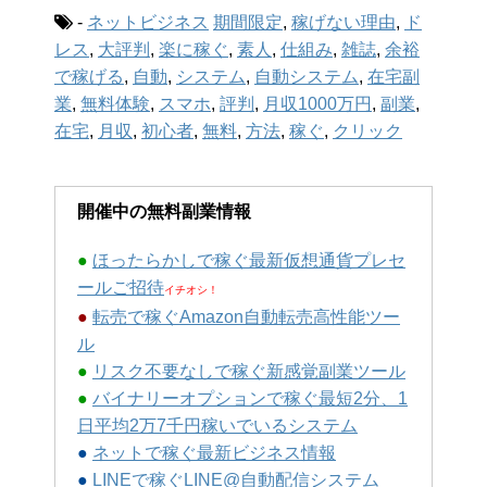
-
ネットビジネス
期間限定
,
稼げない理由
,
ド
レス
,
大評判
,
楽に稼ぐ
,
素人
,
仕組み
,
雑誌
,
余裕
で稼げる
,
自動
,
システム
,
自動システム
,
在宅副
業
,
無料体験
,
スマホ
,
評判
,
月収1000万円
,
副業
,
在宅
,
月収
,
初心者
,
無料
,
方法
,
稼ぐ
,
クリック
開催中の無料副業情報
●
ほったらかしで稼ぐ最新仮想通貨プレセ
ールご招待
イチオシ！
●
転売で稼ぐAmazon自動転売高性能ツー
ル
●
リスク不要なしで稼ぐ新感覚副業ツール
●
バイナリーオプションで稼ぐ最短2分、1
日平均2万7千円稼いでいるシステム
●
ネットで稼ぐ最新ビジネス情報
●
LINEで稼ぐLINE@自動配信システム