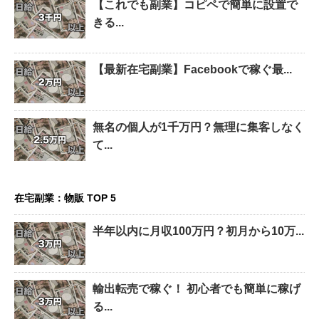
【これでも副業】コピペで簡単に設置で
きる...
【最新在宅副業】Facebookで稼ぐ最...
無名の個人が1千万円？無理に集客しなく
て...
在宅副業：物販 TOP 5
半年以内に月収100万円？初月から10万...
輸出転売で稼ぐ！ 初心者でも簡単に稼げ
る...