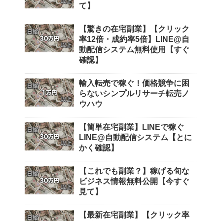
て】
【驚きの在宅副業】【クリック
率12倍・成約率5倍】LINE@自
動配信システム無料使用【すぐ
確認】
輸入転売で稼ぐ！価格競争に困
らないシンプルリサーチ転売ノ
ウハウ
【簡単在宅副業】LINEで稼ぐ
LINE@自動配信システム【とに
かく確認】
【これでも副業？】稼げる旬な
ビジネス情報無料公開【今すぐ
見て】
【最新在宅副業】【クリック率