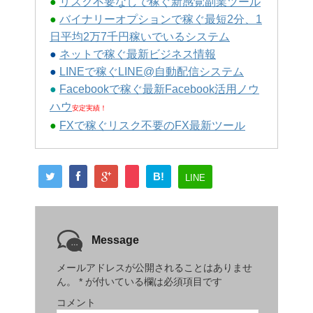
●
リスク不要なしで稼ぐ新感覚副業ツール
●
バイナリーオプションで稼ぐ最短2分、1
日平均2万7千円稼いでいるシステム
●
ネットで稼ぐ最新ビジネス情報
●
LINEで稼ぐLINE@自動配信システム
●
Facebookで稼ぐ最新Facebook活用ノウ
ハウ
安定実績！
●
FXで稼ぐリスク不要のFX最新ツール
B!
LINE
Message
メールアドレスが公開されることはありませ
ん。
*
が付いている欄は必須項目です
コメント