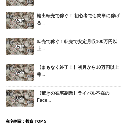
輸出転売で稼ぐ！ 初心者でも簡単に稼げ
る...
転売で稼ぐ！転売で安定月収100万円以
上...
【まもなく終了！】初月から10万円以上
稼...
【驚きの在宅副業】ライバル不在の
Face...
在宅副業：投資 TOP 5