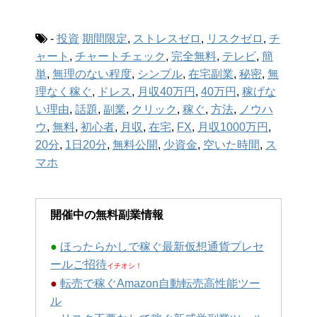
-
投資
期間限定
,
ストレスゼロ
,
リスクゼロ
,
チ
ャート
,
チャートチェック
,
完全無料
,
テレビ
,
簡
単
,
無理のない程度
,
シンプル
,
在宅副業
,
秘密
,
無
理なく稼ぐ
,
ドレス
,
月収40万円
,
40万円
,
稼げな
い理由
,
話題
,
副業
,
クリック
,
稼ぐ
,
方法
,
ノウハ
ウ
,
無料
,
初心者
,
月収
,
在宅
,
FX
,
月収1000万円
,
20分
,
1日20分
,
無料公開
,
少資金
,
空いた時間
,
ス
マホ
開催中の無料副業情報
●
ほったらかしで稼ぐ最新仮想通貨プレセ
ールご招待
イチオシ！
●
転売で稼ぐAmazon自動転売高性能ツー
ル