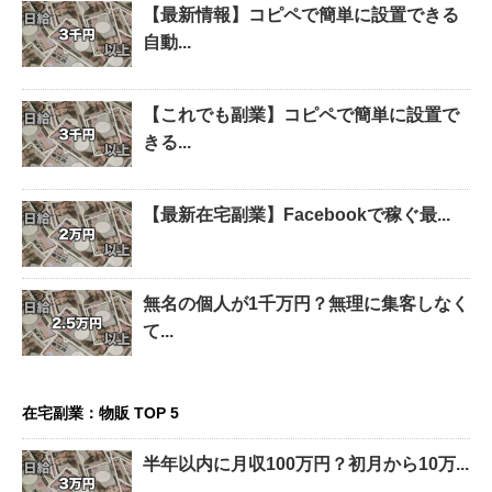
【最新情報】コピペで簡単に設置できる
自動...
【これでも副業】コピペで簡単に設置で
きる...
【最新在宅副業】Facebookで稼ぐ最...
無名の個人が1千万円？無理に集客しなく
て...
在宅副業：物販 TOP 5
半年以内に月収100万円？初月から10万...