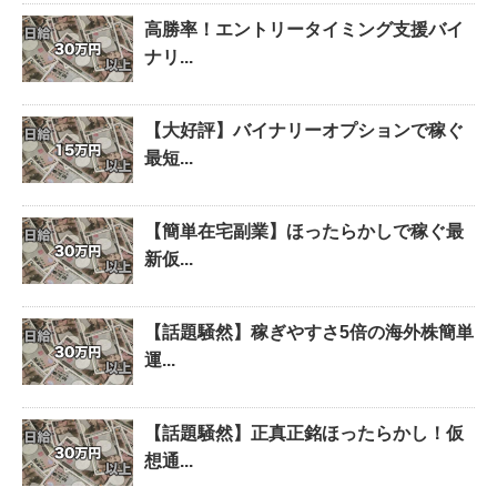
高勝率！エントリータイミング支援バイ
ナリ...
【大好評】バイナリーオプションで稼ぐ
最短...
【簡単在宅副業】ほったらかしで稼ぐ最
新仮...
【話題騒然】稼ぎやすさ5倍の海外株簡単
運...
【話題騒然】正真正銘ほったらかし！仮
想通...