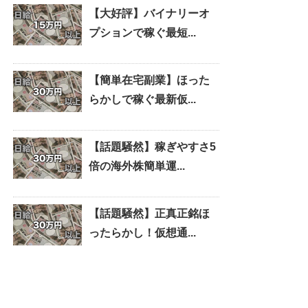
【大好評】バイナリーオ
プションで稼ぐ最短...
【簡単在宅副業】ほった
らかしで稼ぐ最新仮...
【話題騒然】稼ぎやすさ5
倍の海外株簡単運...
【話題騒然】正真正銘ほ
ったらかし！仮想通...