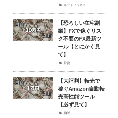
ネットビジネス
【恐ろしい在宅副
業】FXで稼ぐリス
ク不要のFX最新ツ
ール【とにかく見
て】
投資
【大評判】転売で
稼ぐAmazon自動転
売高性能ツール
【必ず見て】
物販