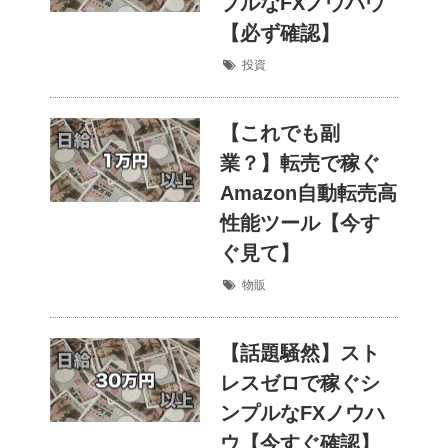
プルなFXノウハウ
【必ず確認】
投資
【これでも副
業？】転売で稼ぐ
Amazon自動転売高
性能ツール【今す
ぐ見て】
物販
【話題騒然】スト
レスゼロで稼ぐシ
ンプルなFXノウハ
ウ【今すぐ確認】