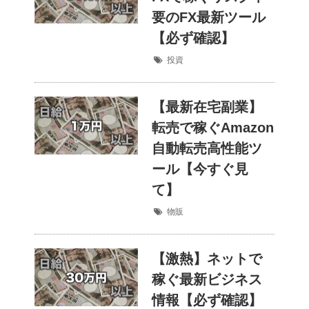
要のFX最新ツール
【必ず確認】
投資
【最新在宅副業】
転売で稼ぐAmazon
自動転売高性能ツ
ール【今すぐ見
て】
物販
【激熱】ネットで
稼ぐ最新ビジネス
情報【必ず確認】