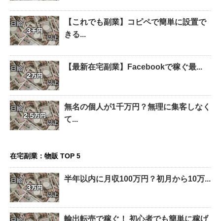
【これでも副業】コピペで簡単に設置で
きる...
【最新在宅副業】Facebookで稼ぐ最...
無名の個人が1千万円？無理に集客しなく
て...
在宅副業：物販 TOP 5
半年以内に月収100万円？初月から10万...
輸出転売で稼ぐ！ 初心者でも簡単に稼げ