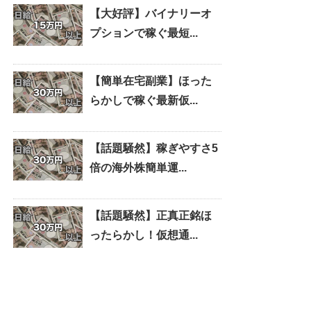
【大好評】バイナリーオ
プションで稼ぐ最短...
【簡単在宅副業】ほった
らかしで稼ぐ最新仮...
【話題騒然】稼ぎやすさ5
倍の海外株簡単運...
【話題騒然】正真正銘ほ
ったらかし！仮想通...