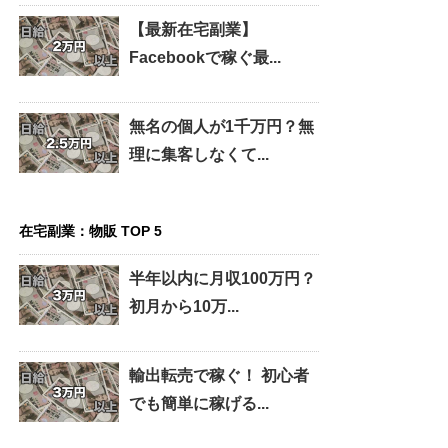
【最新在宅副業】
Facebookで稼ぐ最...
無名の個人が1千万円？無
理に集客しなくて...
在宅副業：物販 TOP 5
半年以内に月収100万円？
初月から10万...
輸出転売で稼ぐ！ 初心者
でも簡単に稼げる...