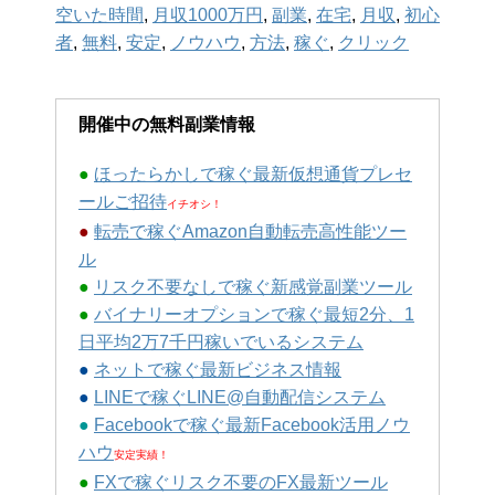
空いた時間
,
月収1000万円
,
副業
,
在宅
,
月収
,
初心
者
,
無料
,
安定
,
ノウハウ
,
方法
,
稼ぐ
,
クリック
開催中の無料副業情報
●
ほったらかしで稼ぐ最新仮想通貨プレセ
ールご招待
イチオシ！
●
転売で稼ぐAmazon自動転売高性能ツー
ル
●
リスク不要なしで稼ぐ新感覚副業ツール
●
バイナリーオプションで稼ぐ最短2分、1
日平均2万7千円稼いでいるシステム
●
ネットで稼ぐ最新ビジネス情報
●
LINEで稼ぐLINE@自動配信システム
●
Facebookで稼ぐ最新Facebook活用ノウ
ハウ
安定実績！
●
FXで稼ぐリスク不要のFX最新ツール