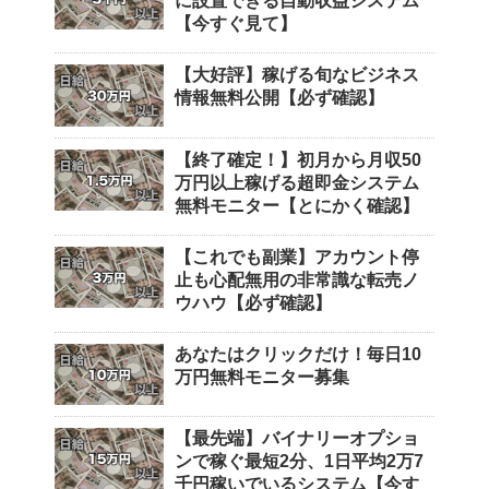
に設置できる自動収益システム
【今すぐ見て】
【大好評】稼げる旬なビジネス
情報無料公開【必ず確認】
【終了確定！】初月から月収50
万円以上稼げる超即金システム
無料モニター【とにかく確認】
【これでも副業】アカウント停
止も心配無用の非常識な転売ノ
ウハウ【必ず確認】
あなたはクリックだけ！毎日10
万円無料モニター募集
【最先端】バイナリーオプショ
ンで稼ぐ最短2分、1日平均2万7
千円稼いでいるシステム【今す