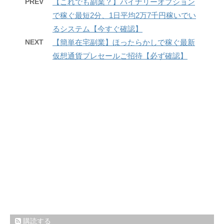
PREV
【これでも副業？】バイナリーオプション
で稼ぐ最短2分、1日平均2万7千円稼いでい
るシステム【今すぐ確認】
NEXT
【簡単在宅副業】ほったらかしで稼ぐ最新
仮想通貨プレセールご招待【必ず確認】
購読する