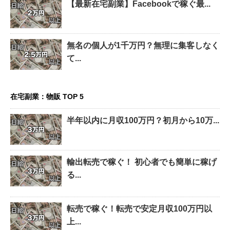
【最新在宅副業】Facebookで稼ぐ最...
無名の個人が1千万円？無理に集客しなく
て...
在宅副業：物販 TOP 5
半年以内に月収100万円？初月から10万...
輸出転売で稼ぐ！ 初心者でも簡単に稼げ
る...
転売で稼ぐ！転売で安定月収100万円以
上...