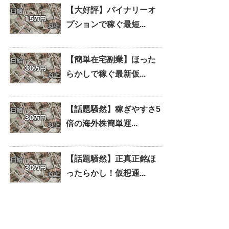
【大好評】バイナリーオ
プションで稼ぐ最短...
【簡単在宅副業】ほった
らかしで稼ぐ最新仮...
【話題騒然】稼ぎやすさ5
倍の海外株簡単運...
【話題騒然】正真正銘ほ
ったらかし！仮想通...