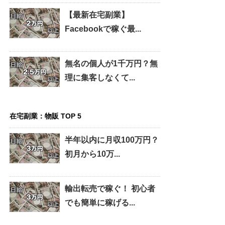
【最新在宅副業】
Facebookで稼ぐ最...
無名の個人が1千万円？無
理に集客しなくて...
在宅副業：物販 TOP 5
半年以内に月収100万円？
初月から10万...
輸出転売で稼ぐ！ 初心者
でも簡単に稼げる...