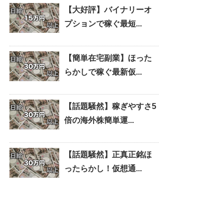
【大好評】バイナリーオ
プションで稼ぐ最短...
【簡単在宅副業】ほった
らかしで稼ぐ最新仮...
【話題騒然】稼ぎやすさ5
倍の海外株簡単運...
【話題騒然】正真正銘ほ
ったらかし！仮想通...