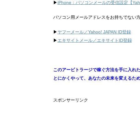
▶︎
iPhone：パソコンメールの受信設定【Ya
パソコン用メールアドレスをお持ちでない
▶︎
ヤフーメール／Yahoo!
JAPAN ID登録
▶︎
エキサイトメール／エキサイトID登録
このアービトラージで稼ぐ方法を手に入れ
とにかくやって、あなたの未来を変えるた
スポンサーリンク