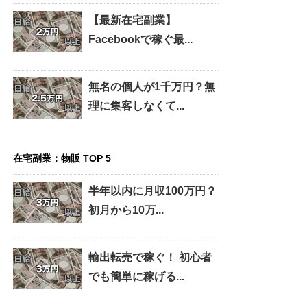
【最新在宅副業】
Facebookで稼ぐ最...
無名の個人が1千万円？無
理に集客しなくて...
在宅副業：物販 TOP 5
半年以内に月収100万円？
初月から10万...
輸出転売で稼ぐ！ 初心者
でも簡単に稼げる...