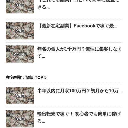
きる...
【最新在宅副業】Facebookで稼ぐ最...
無名の個人が1千万円？無理に集客しなく
て...
在宅副業：物販 TOP 5
半年以内に月収100万円？初月から10万...
輸出転売で稼ぐ！ 初心者でも簡単に稼げ
る...