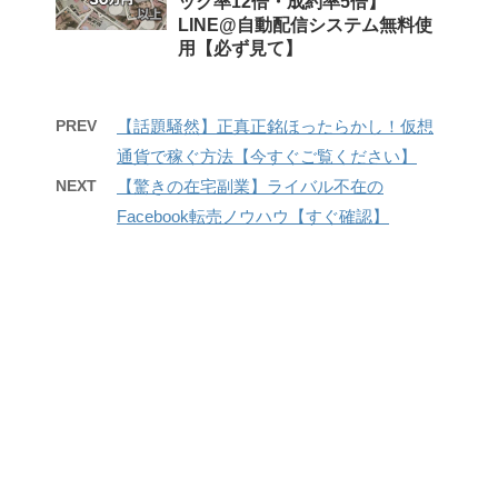
ック率12倍・成約率5倍】
LINE@自動配信システム無料使
用【必ず見て】
PREV
【話題騒然】正真正銘ほったらかし！仮想
通貨で稼ぐ方法【今すぐご覧ください】
NEXT
【驚きの在宅副業】ライバル不在の
Facebook転売ノウハウ【すぐ確認】