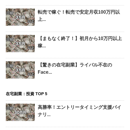
転売で稼ぐ！転売で安定月収100万円以
上...
【まもなく終了！】初月から10万円以上
稼...
【驚きの在宅副業】ライバル不在の
Face...
在宅副業：投資 TOP 5
高勝率！エントリータイミング支援バイ
ナリ...