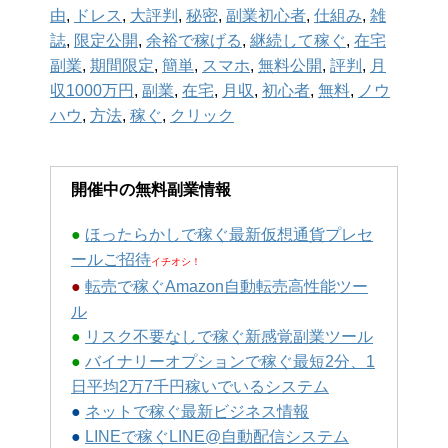
由
,
ドレス
,
大評判
,
秘密
,
副業初心者
,
仕組み
,
雑
誌
,
限定公開
,
余裕で稼げる
,
継続して稼ぐ
,
在宅
副業
,
期間限定
,
簡単
,
スマホ
,
無料公開
,
評判
,
月
収1000万円
,
副業
,
在宅
,
月収
,
初心者
,
無料
,
ノウ
ハウ
,
方法
,
稼ぐ
,
クリック
開催中の無料副業情報
●
ほったらかしで稼ぐ最新仮想通貨プレセ
ールご招待
イチオシ！
●
転売で稼ぐAmazon自動転売高性能ツー
ル
●
リスク不要なしで稼ぐ新感覚副業ツール
●
バイナリーオプションで稼ぐ最短2分、1
日平均2万7千円稼いでいるシステム
●
ネットで稼ぐ最新ビジネス情報
●
LINEで稼ぐLINE@自動配信システム