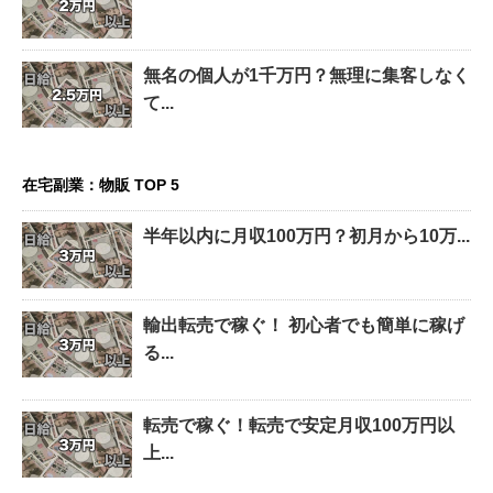
無名の個人が1千万円？無理に集客しなく
て...
在宅副業：物販 TOP 5
半年以内に月収100万円？初月から10万...
輸出転売で稼ぐ！ 初心者でも簡単に稼げ
る...
転売で稼ぐ！転売で安定月収100万円以
上...