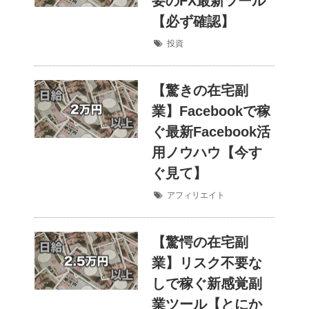
要のFX最新ツール
【必ず確認】
投資
【驚きの在宅副
業】Facebookで稼
ぐ最新Facebook活
用ノウハウ【今す
ぐ見て】
アフィリエイト
【驚愕の在宅副
業】リスク不要な
しで稼ぐ新感覚副
業ツール【とにか