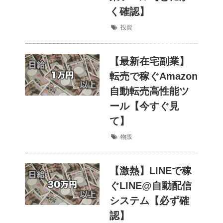
く確認】
投資
【最新在宅副業】
転売で稼ぐAmazon
自動転売高性能ツ
ール【今すぐ見
て】
物販
【激熱】LINEで稼
ぐLINE@自動配信
システム【必ず確
認】