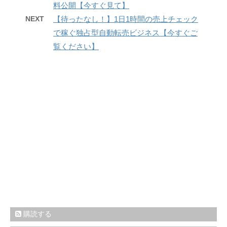
料公開【今すぐ見て】
NEXT
【待ったなし！】1日1時間の売上チェック
で稼ぐ独占型自動転売ビジネス【今すぐご
覧ください】
購読する