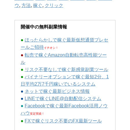
ウ
,
方法
,
稼ぐ
,
クリック
開催中の無料副業情報
●
ほったらかしで稼ぐ最新仮想通貨プレセ
ールご招待
イチオシ！
●
転売で稼ぐAmazon自動転売高性能ツー
ル
●
リスク不要なしで稼ぐ新感覚副業ツール
●
バイナリーオプションで稼ぐ最短2分、1
日平均2万7千円稼いでいるシステム
●
ネットで稼ぐ最新ビジネス情報
●
LINEで稼ぐLINE@自動配信システム
●
Facebookで稼ぐ最新Facebook活用ノウ
ハウ
安定実績！
●
FXで稼ぐリスク不要のFX最新ツール