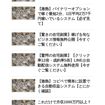
【激熱】バイナリーオプション
で稼ぐ最短2分、1日平均2万7千
円稼いでいるシステム【必ず見
て】
【驚きの在宅副業】稼げる旬な
ビジネス情報無料公開【今すぐ
ご覧ください】
【驚愕の在宅副業】【クリック
率12倍・成約率5倍】LINE@自
動配信システム無料使用【今す
ぐご覧ください】
【激熱】コピペで簡単に設置で
きる自動収益システム【とにか
く確認】
これだけで月収1000万円以上？