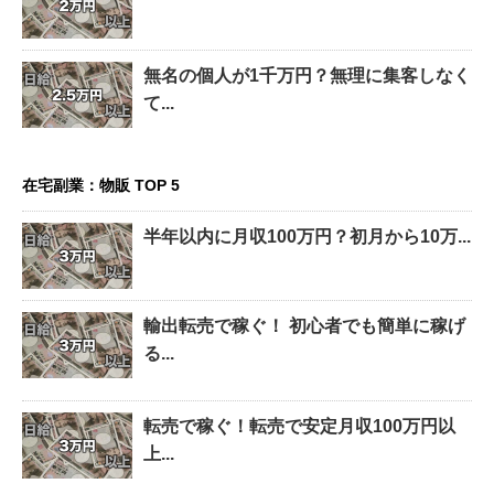
無名の個人が1千万円？無理に集客しなく
て...
在宅副業：物販 TOP 5
半年以内に月収100万円？初月から10万...
輸出転売で稼ぐ！ 初心者でも簡単に稼げ
る...
転売で稼ぐ！転売で安定月収100万円以
上...