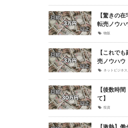
【驚きの在
転売ノウハ
物販
【これでも
売ノウハウ
ネットビジネス
【後数時間
て】
投資
【激熱】働