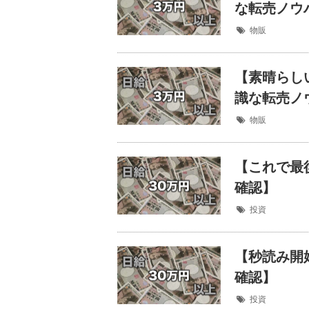
な転売ノウ
物販
【素晴らし
識な転売ノ
物販
【これで最
確認】
投資
【秒読み開
確認】
投資