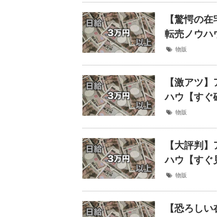
【驚愕の在
転売ノウハ
物販
【激アツ】
ハウ【すぐ
物販
【大評判】
ハウ【すぐ
物販
【恐ろしい