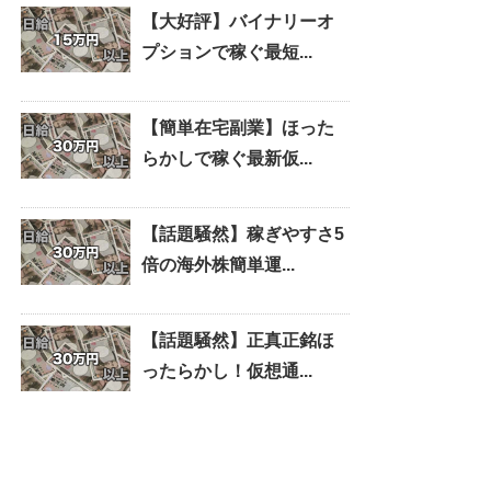
【大好評】バイナリーオ
プションで稼ぐ最短...
【簡単在宅副業】ほった
らかしで稼ぐ最新仮...
【話題騒然】稼ぎやすさ5
倍の海外株簡単運...
【話題騒然】正真正銘ほ
ったらかし！仮想通...