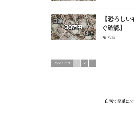
【恐ろしい
ぐ確認】
投資
Page 1 of 3
1
2
3
自宅で簡単にで