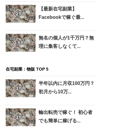
【最新在宅副業】
Facebookで稼ぐ最...
無名の個人が1千万円？無
理に集客しなくて...
在宅副業：物販 TOP 5
半年以内に月収100万円？
初月から10万...
輸出転売で稼ぐ！ 初心者
でも簡単に稼げる...