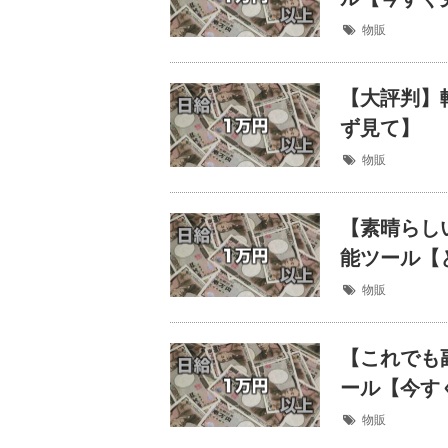
物販
【大評判】
ず見て】
物販
【素晴らし
能ツール【
物販
【これでも
ール【今す
物販